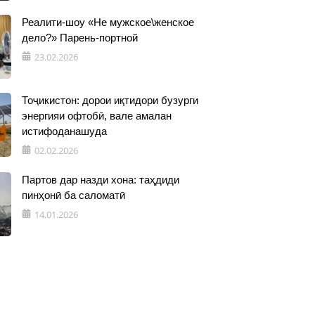
Реалити-шоу «Не мужское\женское
дело?» Парень-портной
23.02.2026
Тоҷикистон: дорои иқтидори бузурги
энергияи офтобӣ, вале амалан
истифоданашуда
02.02.2026
Партов дар назди хона: таҳдиди
пинҳонӣ ба саломатӣ
14.01.2026