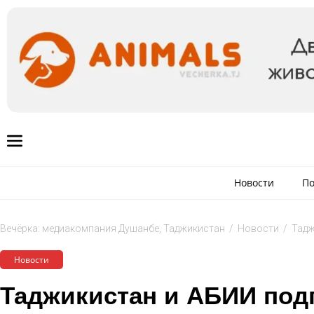
Новости
По
Вечёрка: медиакомпания Душанбе, Таджикистан
/
Новости
/
Тадж
Новости
Таджикистан и АБИИ под