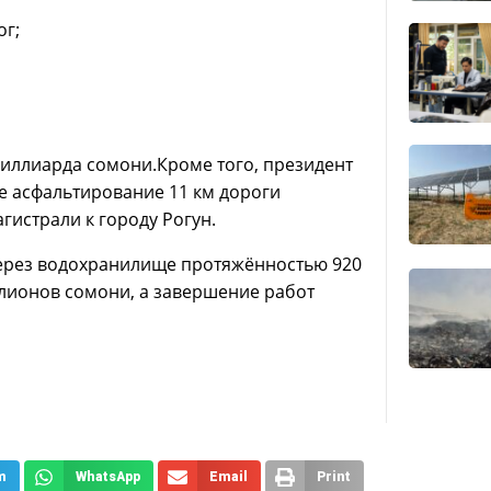
ог;
иллиарда сомони.Кроме того, президент
е асфальтирование 11 км дороги
гистрали к городу Рогун.
через водохранилище протяжённостью 920
ллионов сомони, а завершение работ
m
WhatsApp
Email
Print