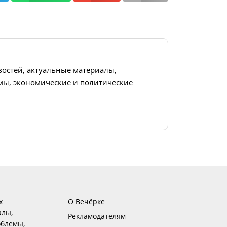
востей, актуальные материалы,
ы, экономические и политические
х
О Вечёрке
алы,
Рекламодателям
блемы,