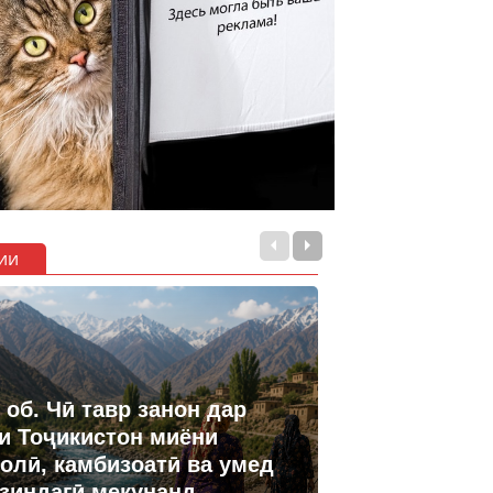
ии
 об. Чӣ тавр занон дар
и Тоҷикистон миёни
олӣ, камбизоатӣ ва умед
 зиндагӣ мекунанд