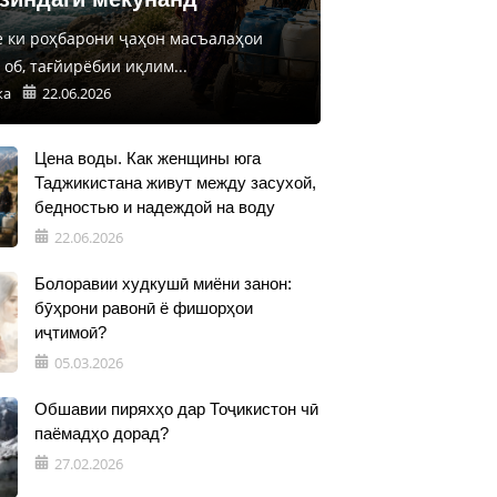
е ки роҳбарони ҷаҳон масъалаҳои
об, тағйирёбии иқлим...
ка
22.06.2026
Цена воды. Как женщины юга
Таджикистана живут между засухой,
бедностью и надеждой на воду
22.06.2026
Болоравии худкушӣ миёни занон:
бӯҳрони равонӣ ё фишорҳои
иҷтимоӣ?
05.03.2026
Обшавии пиряхҳо дар Тоҷикистон чӣ
паёмадҳо дорад?
27.02.2026