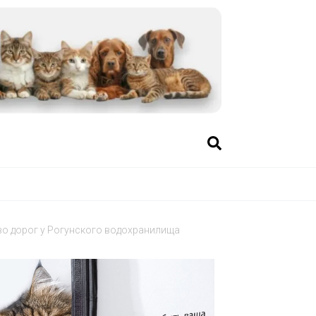
во дорог у Рогунского водохранилища