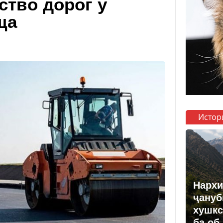
ство дорог у
ща
Истор
Нархи
ҷануб
хушкс
ба об