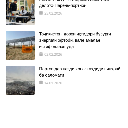
дело?» Парень-портной
23.02.2026
Тоҷикистон: дорои иқтидори бузурги
энергияи офтобӣ, вале амалан
истифоданашуда
02.02.2026
Партов дар назди хона: таҳдиди пинҳонӣ
ба саломатӣ
14.01.2026