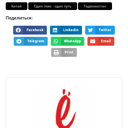
Китай
Один пояс - один путь
Таджикистан
Поделиться:
Facebook
LinkedIn
Twitter
Telegram
WhatsApp
Email
Print