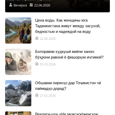
Вечерка
22.06.2026
Цена воды. Как женщины юга
Таджикистана живут между засухой,
бедностью и надеждой на воду
22.06.2026
Болоравии худкушӣ миёни занон:
бӯҳрони равонӣ ё фишорҳои иҷтимоӣ?
05.03.2026
Обшавии пиряхҳо дар Тоҷикистон чӣ
паёмадҳо дорад?
27.02.2026
Реалити-шоу «Не мужское\женское