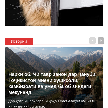
Истории
Нархи об. Чӣ тавр занон дар ҷануби
Тоҷикистон миёни хушксолӣ,
камбизоатӣ ва умед ба об зиндагӣ
мекунанд
Дар ҳоле ки роҳбарони ҷаҳон масъалаҳои амнияти
об, тағйирёбии иқлим...