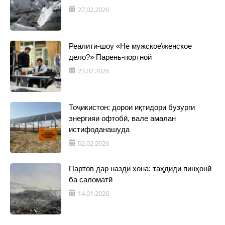
27.02.2026
Реалити-шоу «Не мужское\женское
дело?» Парень-портной
23.02.2026
Тоҷикистон: дорои иқтидори бузурги
энергияи офтобӣ, вале амалан
истифоданашуда
02.02.2026
Партов дар назди хона: таҳдиди пинҳонӣ
ба саломатӣ
14.01.2026