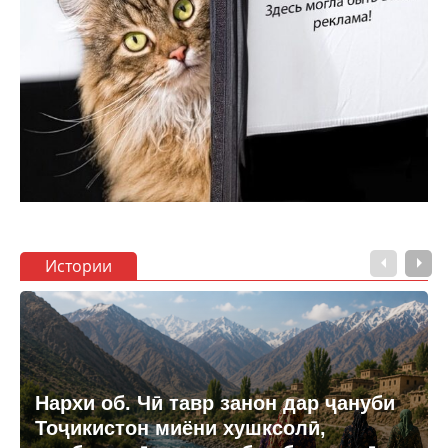
Истории
Нархи об. Чӣ тавр занон дар ҷануби
Тоҷикистон миёни хушксолӣ,