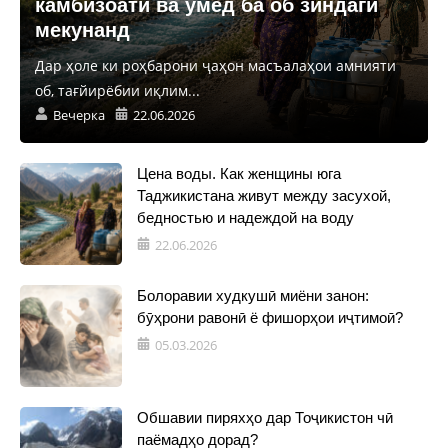
камбизоатӣ ва умед ба об зиндагӣ
мекунанд
Дар ҳоле ки роҳбарони ҷаҳон масъалаҳои амнияти
об, тағйирёбии иқлим...
Вечерка
22.06.2026
Цена воды. Как женщины юга
Таджикистана живут между засухой,
бедностью и надеждой на воду
22.06.2026
Болоравии худкушӣ миёни занон:
бӯҳрони равонӣ ё фишорҳои иҷтимоӣ?
05.03.2026
Обшавии пиряхҳо дар Тоҷикистон чӣ
паёмадҳо дорад?