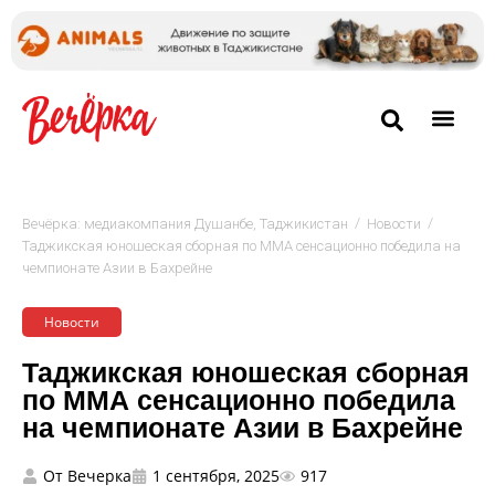
/
/
Вечёрка: медиакомпания Душанбе, Таджикистан
Новости
Таджикская юношеская сборная по ММА сенсационно победила на
чемпионате Азии в Бахрейне
Новости
Таджикская юношеская сборная
по ММА сенсационно победила
на чемпионате Азии в Бахрейне
От
Вечерка
1 сентября, 2025
917