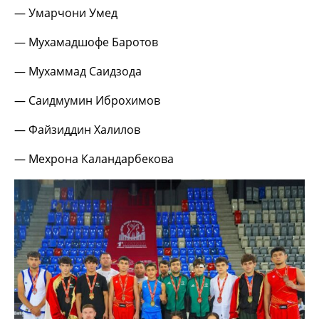
— Умарчони Умед
— Мухамадшофе Баротов
— Мухаммад Саидзода
— Саидмумин Иброхимов
— Файзиддин Халилов
— Мехрона Каландарбекова