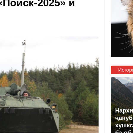
«Поиск-2025» и
Истор
Нархи
ҷануб
хушкс
ба об