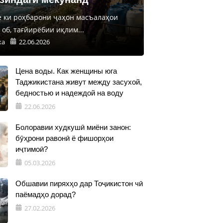
е ки роҳбарони ҷаҳон масъалаҳои
об, тағйирёбии иқлим...
ка
22.06.2026
Цена воды. Как женщины юга
Таджикистана живут между засухой,
бедностью и надеждой на воду
22.06.2026
Болоравии худкушӣ миёни занон:
бӯҳрони равонӣ ё фишорҳои
иҷтимоӣ?
05.03.2026
Обшавии пиряхҳо дар Тоҷикистон чӣ
паёмадҳо дорад?
27.02.2026