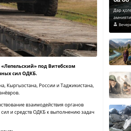
Дар ҳол
амнияти 
Вечер
 и «Лепельский» под Витебском
вных сил ОДКБ.
на, Кыргызстана, России и Таджикистана,
анёвров.
ствование взаимодействия органов
и сил и средств ОДКБ к выполнению задач