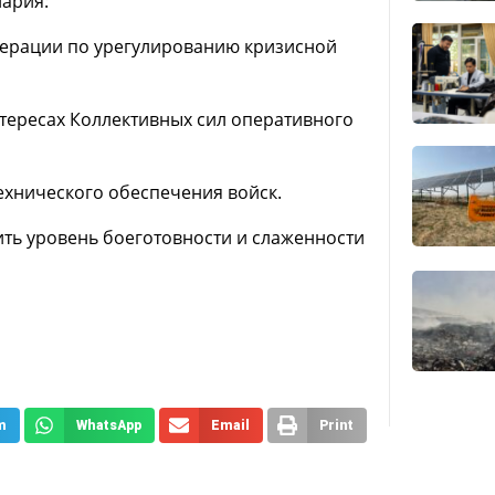
нария:
перации по урегулированию кризисной
нтересах Коллективных сил оперативного
ехнического обеспечения войск.
ть уровень боеготовности и слаженности
m
WhatsApp
Email
Print