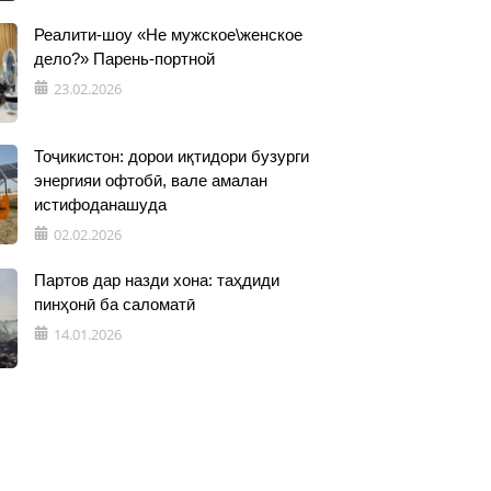
Реалити-шоу «Не мужское\женское
дело?» Парень-портной
23.02.2026
Тоҷикистон: дорои иқтидори бузурги
энергияи офтобӣ, вале амалан
истифоданашуда
02.02.2026
Партов дар назди хона: таҳдиди
пинҳонӣ ба саломатӣ
14.01.2026