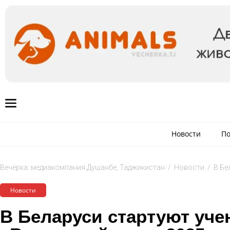
Новости
По
Вечёрка: медиакомпания Душанбе, Таджикистан
/
Новости
/
В Бе
Новости
В Беларуси стартуют уч