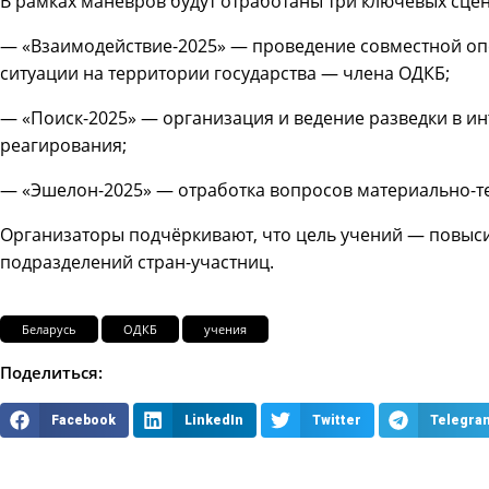
В рамках манёвров будут отработаны три ключевых сце
— «Взаимодействие-2025» — проведение совместной о
ситуации на территории государства — члена ОДКБ;
— «Поиск-2025» — организация и ведение разведки в и
реагирования;
— «Эшелон-2025» — отработка вопросов материально-т
Организаторы подчёркивают, что цель учений — повыси
подразделений стран-участниц.
Беларусь
ОДКБ
учения
Поделиться:
Facebook
LinkedIn
Twitter
Telegra