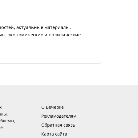
востей, актуальные материалы,
ы, экономические и политические
х
О Вечёрке
алы,
Рекламодателям
блемы,
Обратная связь
ие
Карта сайта