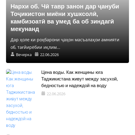
Нархи об. Чӣ тавр занон дар ҷануби
Тоҷикистон миёни хушксолӣ,
камбизоатӣ ва умед ба об зиндагӣ
мекунанд
Дар ҳоле ки роҳбарони ҷаҳон масъалаҳои амнияти
об, тағйирёбии иқлим...
Вечерка
22.06.2026
Цена воды. Как женщины юга
Таджикистана живут между засухой,
бедностью и надеждой на воду
22.06.2026