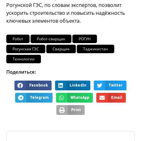
Рогунской ГЭС, по словам экспертов, позволит
ускорить строительство и повысить надёжность
ключевых элементов объекта.
Робот
Робот-сварщик
РОГУН
Рогунская ГЭС
Сварщик
Таджикистан
Технологии
Поделиться:
Facebook
LinkedIn
Twitter
Telegram
WhatsApp
Email
Print