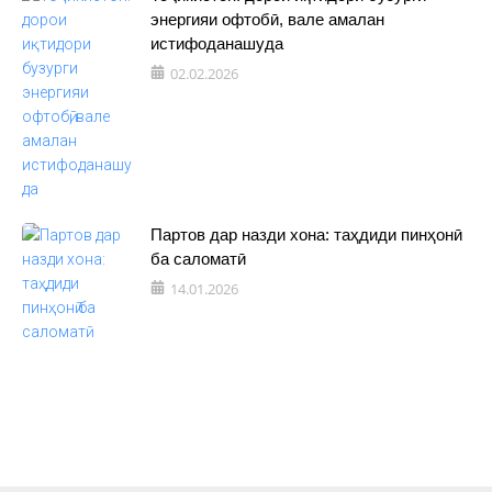
энергияи офтобӣ, вале амалан
истифоданашуда
02.02.2026
Партов дар назди хона: таҳдиди пинҳонӣ
ба саломатӣ
14.01.2026