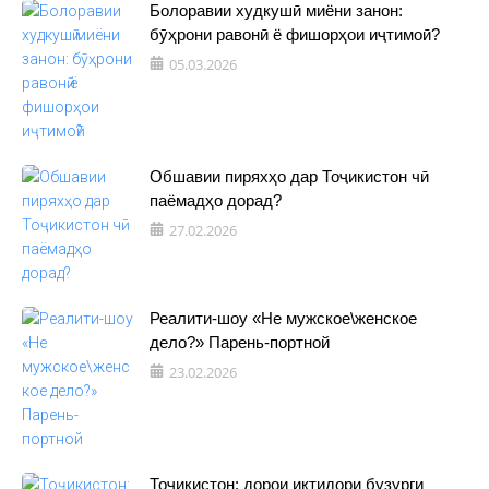
Болоравии худкушӣ миёни занон:
бӯҳрони равонӣ ё фишорҳои иҷтимоӣ?
05.03.2026
Обшавии пиряхҳо дар Тоҷикистон чӣ
паёмадҳо дорад?
27.02.2026
Реалити-шоу «Не мужское\женское
дело?» Парень-портной
23.02.2026
Тоҷикистон: дорои иқтидори бузурги