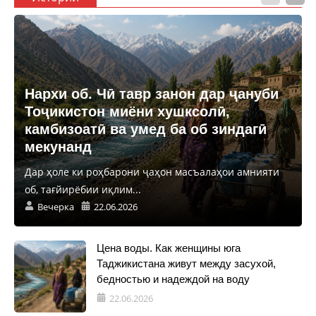
Нархи об. Чӣ тавр занон дар ҷануби
Тоҷикистон миёни хушксолӣ,
камбизоатӣ ва умед ба об зиндагӣ
мекунанд
Дар ҳоле ки роҳбарони ҷаҳон масъалаҳои амнияти
об, тағйирёбии иқлим...
Вечерка
22.06.2026
Цена воды. Как женщины юга
Таджикистана живут между засухой,
бедностью и надеждой на воду
22.06.2026