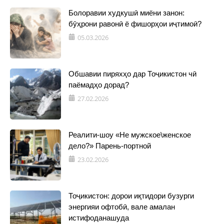
Болоравии худкушӣ миёни занон:
бӯҳрони равонӣ ё фишорҳои иҷтимоӣ?
05.03.2026
Обшавии пиряхҳо дар Тоҷикистон чӣ
паёмадҳо дорад?
27.02.2026
Реалити-шоу «Не мужское\женское
дело?» Парень-портной
23.02.2026
Тоҷикистон: дорои иқтидори бузурги
энергияи офтобӣ, вале амалан
истифоданашуда