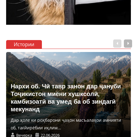
Истории
Нархи об. Чӣ тавр занон дар ҷануби
Тоҷикистон миёни хушксолӣ,
камбизоатӣ ва умед ба об зиндагӣ
мекунанд
Дар ҳоле ки роҳбарони ҷаҳон масъалаҳои амнияти
об, тағйирёбии иқлим...
Вечерка
22.06.2026