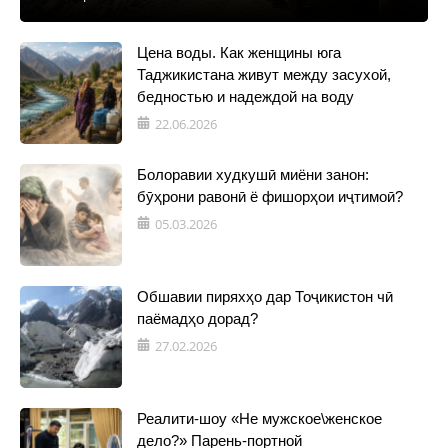
Цена воды. Как женщины юга
Таджикистана живут между засухой,
бедностью и надеждой на воду
22.06.2026
Болоравии худкушӣ миёни занон:
бӯҳрони равонӣ ё фишорҳои иҷтимоӣ?
05.03.2026
Обшавии пиряхҳо дар Тоҷикистон чӣ
паёмадҳо дорад?
27.02.2026
Реалити-шоу «Не мужское\женское
дело?» Парень-портной