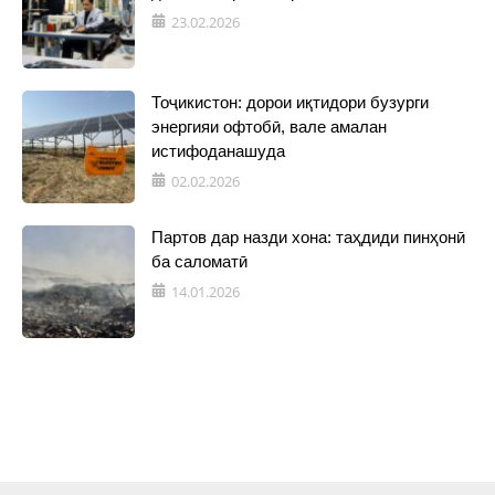
23.02.2026
Тоҷикистон: дорои иқтидори бузурги
энергияи офтобӣ, вале амалан
истифоданашуда
02.02.2026
Партов дар назди хона: таҳдиди пинҳонӣ
ба саломатӣ
14.01.2026