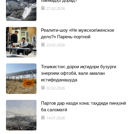
паёмадҳо дорад?
27.02.2026
Реалити-шоу «Не мужское\женское
дело?» Парень-портной
23.02.2026
Тоҷикистон: дорои иқтидори бузурги
энергияи офтобӣ, вале амалан
истифоданашуда
02.02.2026
Партов дар назди хона: таҳдиди пинҳонӣ
ба саломатӣ
14.01.2026