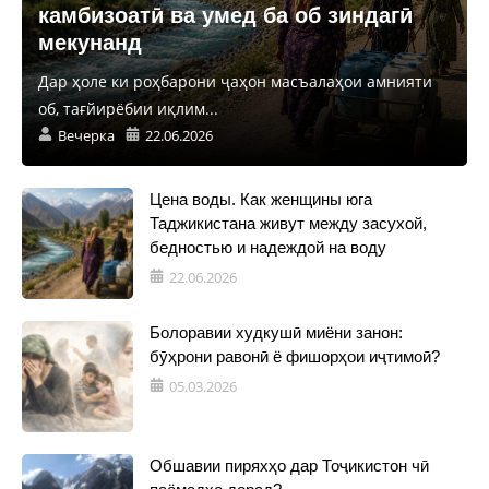
камбизоатӣ ва умед ба об зиндагӣ
мекунанд
Дар ҳоле ки роҳбарони ҷаҳон масъалаҳои амнияти
об, тағйирёбии иқлим...
Вечерка
22.06.2026
Цена воды. Как женщины юга
Таджикистана живут между засухой,
бедностью и надеждой на воду
22.06.2026
Болоравии худкушӣ миёни занон:
бӯҳрони равонӣ ё фишорҳои иҷтимоӣ?
05.03.2026
Обшавии пиряхҳо дар Тоҷикистон чӣ