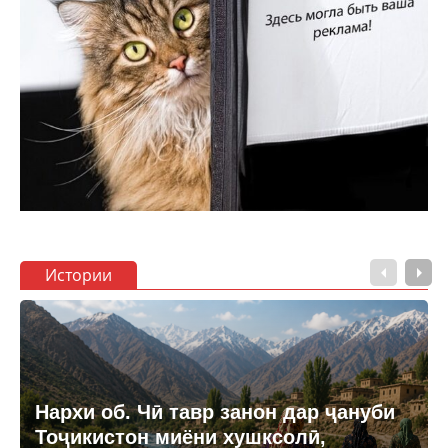
Истории
Нархи об. Чӣ тавр занон дар ҷануби
Тоҷикистон миёни хушксолӣ,