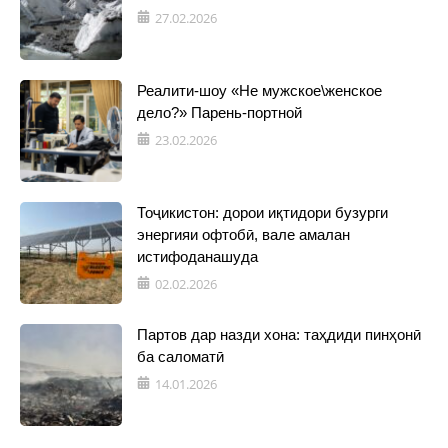
27.02.2026
Реалити-шоу «Не мужское\женское
дело?» Парень-портной
23.02.2026
Тоҷикистон: дорои иқтидори бузурги
энергияи офтобӣ, вале амалан
истифоданашуда
02.02.2026
Партов дар назди хона: таҳдиди пинҳонӣ
ба саломатӣ
14.01.2026