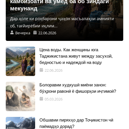
камбизоатӣ ва умед ба об зиндагӣ
мекунанд
Дар ҳоле ки роҳбарони ҷаҳон масъалаҳои амнияти
об, тағйирёбии иқлим...
Вечерка
22.06.2026
Цена воды. Как женщины юга
Таджикистана живут между засухой,
бедностью и надеждой на воду
22.06.2026
Болоравии худкушӣ миёни занон:
бӯҳрони равонӣ ё фишорҳои иҷтимоӣ?
05.03.2026
Обшавии пиряхҳо дар Тоҷикистон чӣ
паёмадҳо дорад?