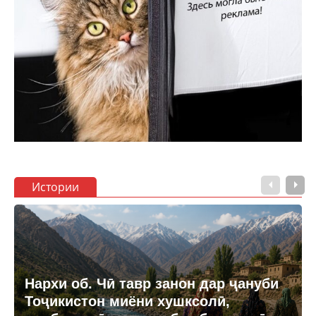
Истории
Нархи об. Чӣ тавр занон дар ҷануби
Тоҷикистон миёни хушксолӣ,