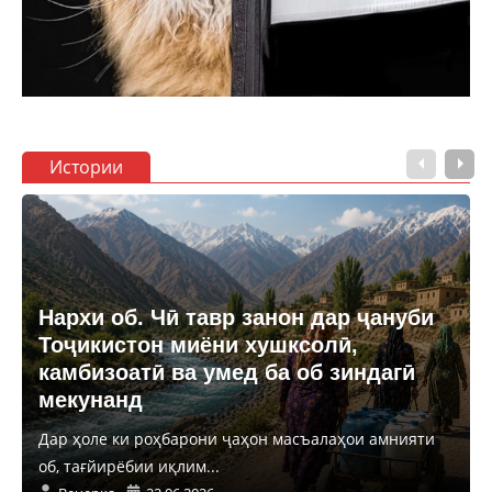
Истории
Нархи об. Чӣ тавр занон дар ҷануби
Тоҷикистон миёни хушксолӣ,
камбизоатӣ ва умед ба об зиндагӣ
мекунанд
Дар ҳоле ки роҳбарони ҷаҳон масъалаҳои амнияти
об, тағйирёбии иқлим...