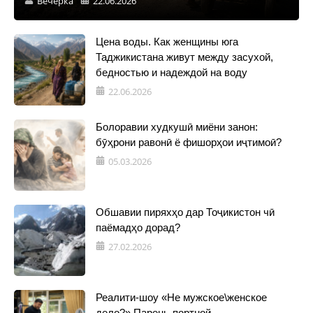
Вечерка
22.06.2026
Цена воды. Как женщины юга
Таджикистана живут между засухой,
бедностью и надеждой на воду
22.06.2026
Болоравии худкушӣ миёни занон:
бӯҳрони равонӣ ё фишорҳои иҷтимоӣ?
05.03.2026
Обшавии пиряхҳо дар Тоҷикистон чӣ
паёмадҳо дорад?
27.02.2026
Реалити-шоу «Не мужское\женское
дело?» Парень-портной