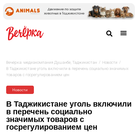
/
/
Вечёрка: медиакомпания Душанбе, Таджикистан
Новости
В Таджикистане уголь включили в перечень социально значимых
товаров с госрегулированием цен
Новости
В Таджикистане уголь включили
в перечень социально
значимых товаров с
госрегулированием цен