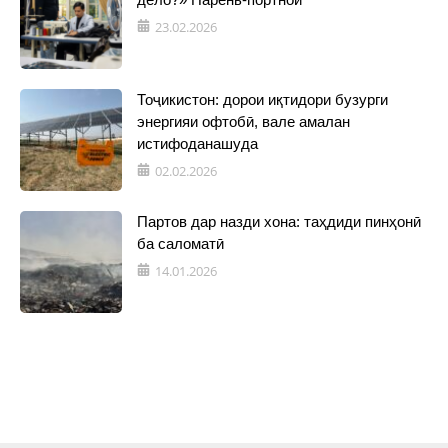
23.02.2026
Тоҷикистон: дорои иқтидори бузурги
энергияи офтобӣ, вале амалан
истифоданашуда
02.02.2026
Партов дар назди хона: таҳдиди пинҳонӣ
ба саломатӣ
14.01.2026