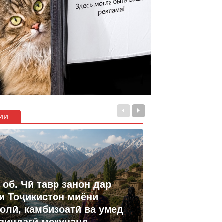
ии
 об. Чӣ тавр занон дар
и Тоҷикистон миёни
олӣ, камбизоатӣ ва умед
 зиндагӣ мекунанд