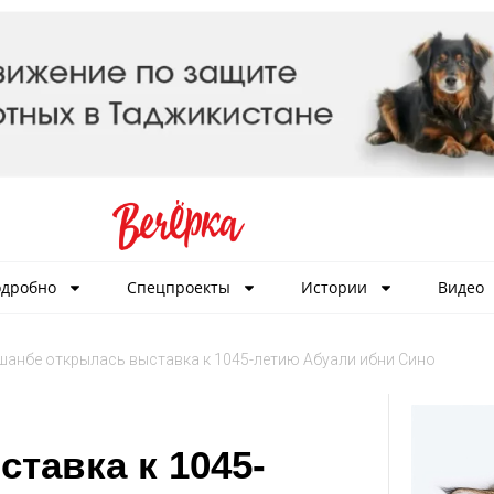
дробно
Спецпроекты
Истории
Видео
шанбе открылась выставка к 1045-летию Абуали ибни Сино
тавка к 1045-