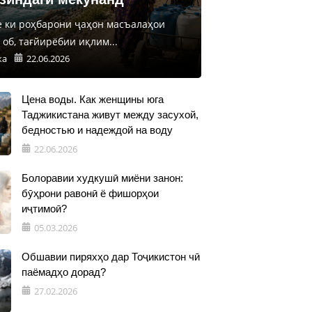
е ки роҳбарони ҷаҳон масъалаҳои
об, тағйирёбии иқлим...
ка
22.06.2026
Цена воды. Как женщины юга
Таджикистана живут между засухой,
бедностью и надеждой на воду
22.06.2026
Болоравии худкушӣ миёни занон:
бӯҳрони равонӣ ё фишорҳои
иҷтимоӣ?
05.03.2026
Обшавии пиряхҳо дар Тоҷикистон чӣ
паёмадҳо дорад?
27.02.2026