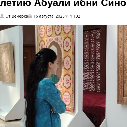
летию Абуали ибни Сино
От
Вечерка
16 августа, 2025
1 132