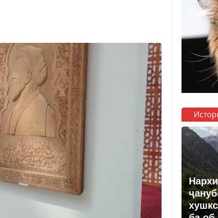
Истор
Нархи
ҷануб
хушкс
ба об