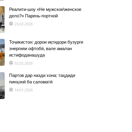
Реалити-шоу «Не мужское\женское
дело?» Парень-портной
23.02.2026
Тоҷикистон: дорои иқтидори бузурги
энергияи офтобӣ, вале амалан
истифоданашуда
02.02.2026
Партов дар назди хона: таҳдиди
пинҳонӣ ба саломатӣ
14.01.2026