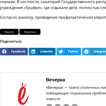
нормам. В частности, санаторий Государственного респ
учреждения «Хушёри», где отдыхали дети, полностью о
Согласно анализу, проведение профилактических мероп
Варзоб
Водоёмы
Поделиться:
Facebook
LinkedIn
Twitter
Telegra
Вечерка
«Вечёрка» — газета столичных но
освещающие социальные проблем
новости