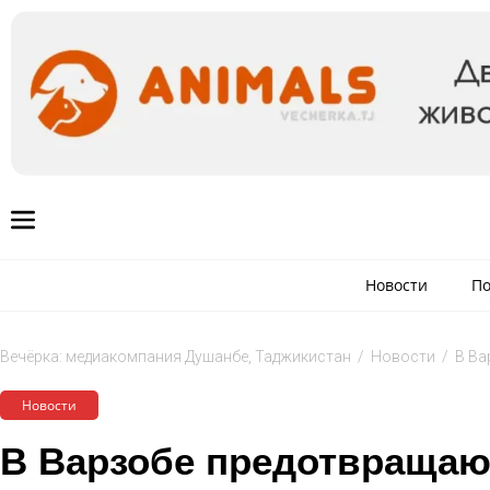
Новости
По
Вечёрка: медиакомпания Душанбе, Таджикистан
/
Новости
/
В Ва
Новости
В Варзобе предотвращаю