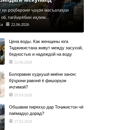
е ки роҳбарони ҷаҳон масъалаҳои
об, тағйирёбии иқлим...
ка
22.06.2026
Цена воды. Как женщины юга
Таджикистана живут между засухой,
бедностью и надеждой на воду
22.06.2026
Болоравии худкушӣ миёни занон:
бӯҳрони равонӣ ё фишорҳои
иҷтимоӣ?
05.03.2026
Обшавии пиряхҳо дар Тоҷикистон чӣ
паёмадҳо дорад?
27.02.2026