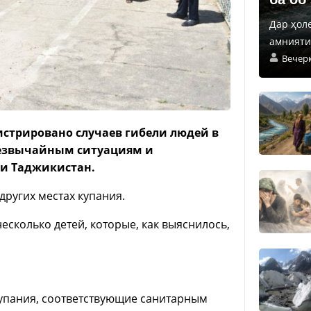
Дар ҳол
амнияти 
Вечер
истрировано случаев гибели людей в
чрезвычайным ситуациям и
ки Таджикистан.
 других местах купания.
есколько детей, которые, как выяснилось,
купания, соответствующие санитарным