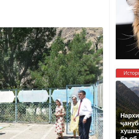
Истор
Нархи
ҷануб
хушкс
ба об