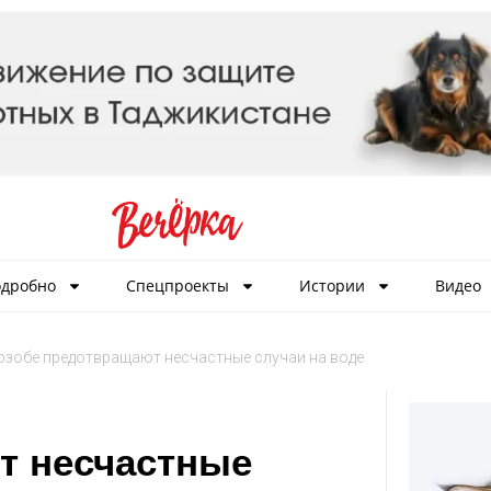
дробно
Спецпроекты
Истории
Видео
рзобе предотвращают несчастные случаи на воде
т несчастные