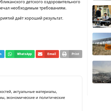
убликанского детского оздоровительного
твечал необходимым требованиям.
риятий даёт хороший результат.
m
WhatsApp
Email
Print
востей, актуальные материалы,
ы, экономические и политические