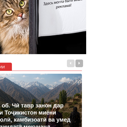
ии
 об. Чӣ тавр занон дар
и Тоҷикистон миёни
олӣ, камбизоатӣ ва умед
 зиндагӣ мекунанд