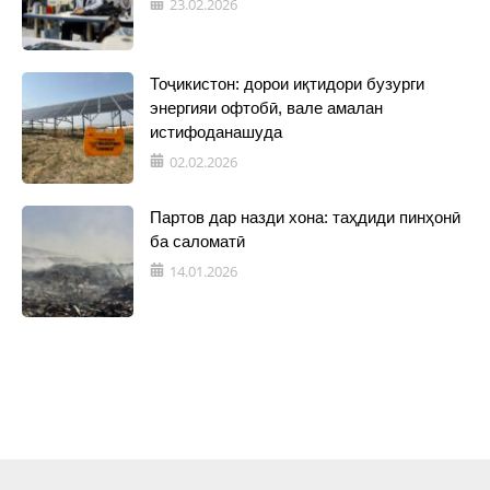
23.02.2026
Тоҷикистон: дорои иқтидори бузурги
энергияи офтобӣ, вале амалан
истифоданашуда
02.02.2026
Партов дар назди хона: таҳдиди пинҳонӣ
ба саломатӣ
14.01.2026