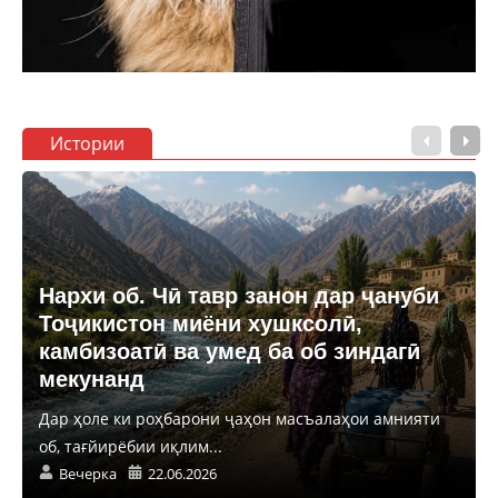
Истории
Нархи об. Чӣ тавр занон дар ҷануби
Тоҷикистон миёни хушксолӣ,
камбизоатӣ ва умед ба об зиндагӣ
мекунанд
Дар ҳоле ки роҳбарони ҷаҳон масъалаҳои амнияти
об, тағйирёбии иқлим...
Вечерка
22.06.2026