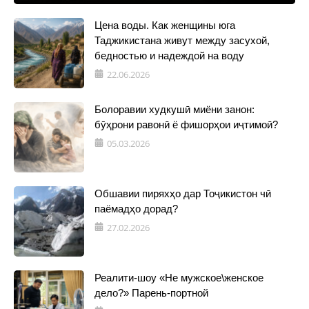
Цена воды. Как женщины юга
Таджикистана живут между засухой,
бедностью и надеждой на воду
22.06.2026
Болоравии худкушӣ миёни занон:
бӯҳрони равонӣ ё фишорҳои иҷтимоӣ?
05.03.2026
Обшавии пиряхҳо дар Тоҷикистон чӣ
паёмадҳо дорад?
27.02.2026
Реалити-шоу «Не мужское\женское
дело?» Парень-портной