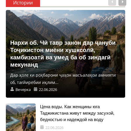
Истории
Нархи об. Чӣ тавр занон дар ҷануби
Тоҷикистон миёни хушксолӣ,
камбизоатӣ ва умед ба об зиндагӣ
мекунанд
Дар ҳоле ки роҳбарони ҷаҳон масъалаҳои амнияти
об, тағйирёбии иқлим...
Вечерка
22.06.2026
Цена воды. Как женщины юга
Таджикистана живут между засухой,
бедностью и надеждой на воду
22.06.2026