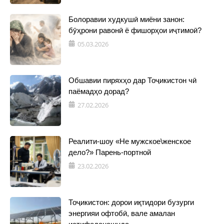
Болоравии худкушӣ миёни занон:
бӯҳрони равонӣ ё фишорҳои иҷтимоӣ?
05.03.2026
Обшавии пиряхҳо дар Тоҷикистон чӣ
паёмадҳо дорад?
27.02.2026
Реалити-шоу «Не мужское\женское
дело?» Парень-портной
23.02.2026
Тоҷикистон: дорои иқтидори бузурги
энергияи офтобӣ, вале амалан