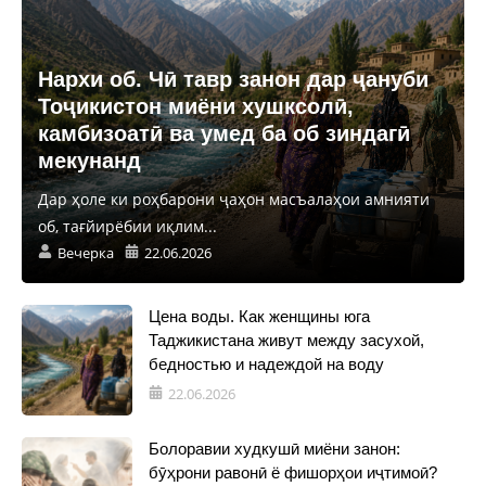
Нархи об. Чӣ тавр занон дар ҷануби
Тоҷикистон миёни хушксолӣ,
камбизоатӣ ва умед ба об зиндагӣ
мекунанд
Дар ҳоле ки роҳбарони ҷаҳон масъалаҳои амнияти
об, тағйирёбии иқлим...
Вечерка
22.06.2026
Цена воды. Как женщины юга
Таджикистана живут между засухой,
бедностью и надеждой на воду
22.06.2026
Болоравии худкушӣ миёни занон:
бӯҳрони равонӣ ё фишорҳои иҷтимоӣ?