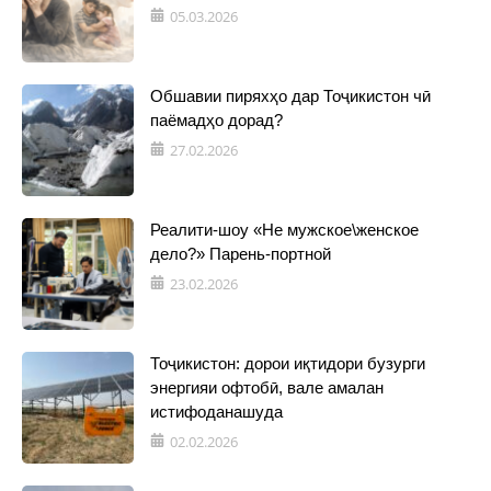
05.03.2026
Обшавии пиряхҳо дар Тоҷикистон чӣ
паёмадҳо дорад?
27.02.2026
Реалити-шоу «Не мужское\женское
дело?» Парень-портной
23.02.2026
Тоҷикистон: дорои иқтидори бузурги
энергияи офтобӣ, вале амалан
истифоданашуда
02.02.2026