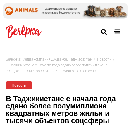
/
/
Вечёрка: медиакомпания Душанбе, Таджикистан
Новости
В Таджикистане с начала года сдано более полумиллиона
квадратных метров жилья и тысячи объектов соцсферы
Новости
В Таджикистане с начала года
сдано более полумиллиона
квадратных метров жилья и
тысячи объектов соцсферы