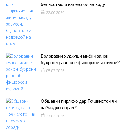
бедностью и надеждой на воду
22.06.2026
Болоравии худкушӣ миёни занон:
бӯҳрони равонӣ ё фишорҳои иҷтимоӣ?
05.03.2026
Обшавии пиряхҳо дар Тоҷикистон чӣ
паёмадҳо дорад?
27.02.2026