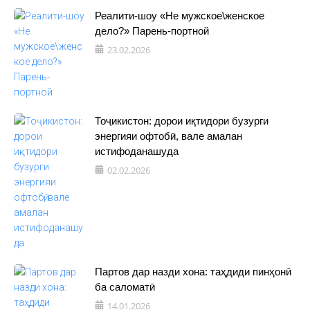
Реалити-шоу «Не мужское\женское
дело?» Парень-портной
23.02.2026
Тоҷикистон: дорои иқтидори бузурги
энергияи офтобӣ, вале амалан
истифоданашуда
02.02.2026
Партов дар назди хона: таҳдиди пинҳонӣ
ба саломатӣ
14.01.2026