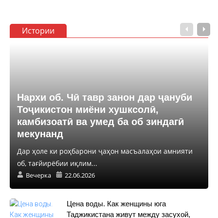
Истории
Нархи об. Чӣ тавр занон дар ҷануби
Тоҷикистон миёни хушксолӣ,
камбизоатӣ ва умед ба об зиндагӣ
мекунанд
Дар ҳоле ки роҳбарони ҷаҳон масъалаҳои амнияти
об, тағйирёбии иқлим...
Вечерка
22.06.2026
Цена воды. Как женщины юга
Таджикистана живут между засухой,