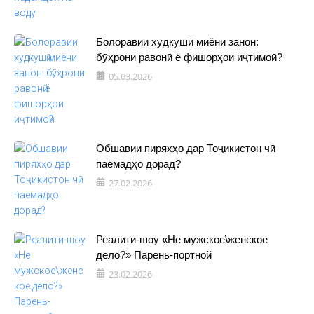
Болоравии худкушӣ миёни занон:
бӯҳрони равонӣ ё фишорҳои иҷтимоӣ?
05.03.2026
Обшавии пиряхҳо дар Тоҷикистон чӣ
паёмадҳо дорад?
27.02.2026
Реалити-шоу «Не мужское\женское
дело?» Парень-портной
23.02.2026