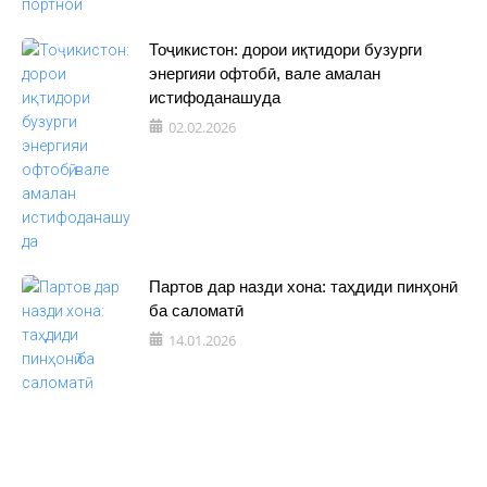
Тоҷикистон: дорои иқтидори бузурги
энергияи офтобӣ, вале амалан
истифоданашуда
02.02.2026
Партов дар назди хона: таҳдиди пинҳонӣ
ба саломатӣ
14.01.2026