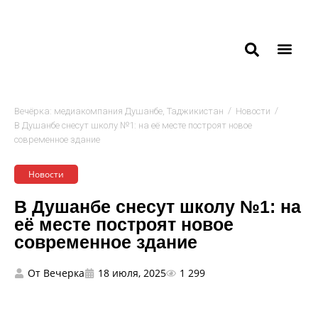
/
/
Вечёрка: медиакомпания Душанбе, Таджикистан
Новости
В Душанбе снесут школу №1: на её месте построят новое
современное здание
Новости
В Душанбе снесут школу №1: на
её месте построят новое
современное здание
От
Вечерка
18 июля, 2025
1 299