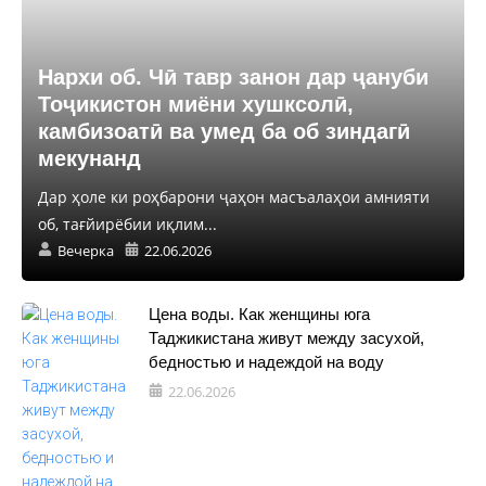
Нархи об. Чӣ тавр занон дар ҷануби
Тоҷикистон миёни хушксолӣ,
камбизоатӣ ва умед ба об зиндагӣ
мекунанд
Дар ҳоле ки роҳбарони ҷаҳон масъалаҳои амнияти
об, тағйирёбии иқлим...
Вечерка
22.06.2026
Цена воды. Как женщины юга
Таджикистана живут между засухой,
бедностью и надеждой на воду
22.06.2026