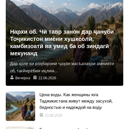
Нархи об. Чӣ тавр занон дар ҷануби
Тоҷикистон миёни хушксолӣ,
камбизоатӣ ва умед ба об зиндагӣ
мекунанд
Дар ҳоле ки роҳбарони ҷаҳон масъалаҳои амнияти
об, тағйирёбии иқлим...
Вечерка
22.06.2026
Цена воды. Как женщины юга
Таджикистана живут между засухой,
бедностью и надеждой на воду
22.06.2026