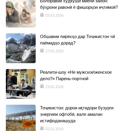
Болоравии худкушӣ миёни занон:
бӯҳрони равонӣ ё фишорҳои иҷтимоӣ?
05.03.2026
Обшавии пиряхҳо дар Тоҷикистон чӣ
паёмадҳо дорад?
27.02.2026
Реалити-шоу «Не мужское\женское
дело?» Парень-портной
23.02.2026
Тоҷикистон: дорои иқтидори бузурги
энергияи офтобӣ, вале амалан
истифоданашуда
02.02.2026