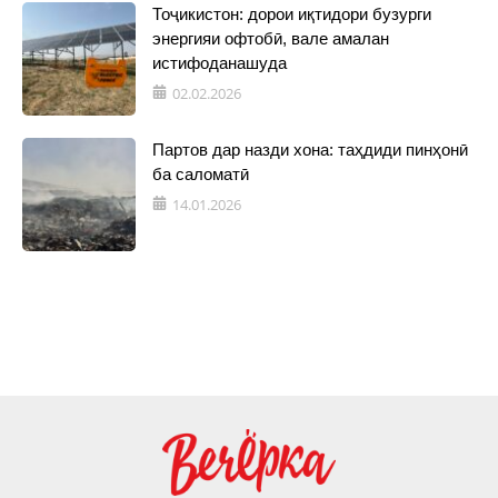
Тоҷикистон: дорои иқтидори бузурги
энергияи офтобӣ, вале амалан
истифоданашуда
02.02.2026
Партов дар назди хона: таҳдиди пинҳонӣ
ба саломатӣ
14.01.2026