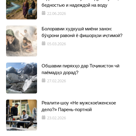
бедностью и надеждой на воду
22.06.2026
Болоравии худкушӣ миёни занон:
бӯҳрони равонӣ ё фишорҳои иҷтимоӣ?
05.03.2026
Обшавии пиряхҳо дар Тоҷикистон чӣ
паёмадҳо дорад?
27.02.2026
Реалити-шоу «Не мужское\женское
дело?» Парень-портной
23.02.2026