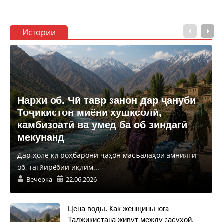
Истории
Нархи об. Чӣ тавр занон дар ҷануби
Тоҷикистон миёни хушксолӣ,
камбизоатӣ ва умед ба об зиндагӣ
мекунанд
Дар ҳоле ки роҳбарони ҷаҳон масъалаҳои амнияти
об, тағйирёбии иқлим...
Вечерка
22.06.2026
Цена воды. Как женщины юга
Таджикистана живут между засухой,