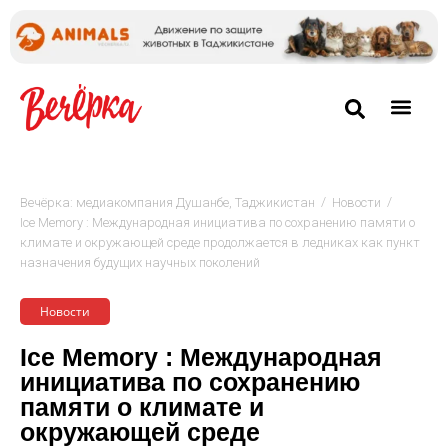
/
/
Вечёрка: медиакомпания Душанбе, Таджикистан
Новости
Ice Memory : Международная инициатива по сохранению памяти о
климате и окружающей среде продолжается в ледниках как пункт
назначения будущих научных поколений
Новости
Ice Memory : Международная
инициатива по сохранению
памяти о климате и
окружающей среде