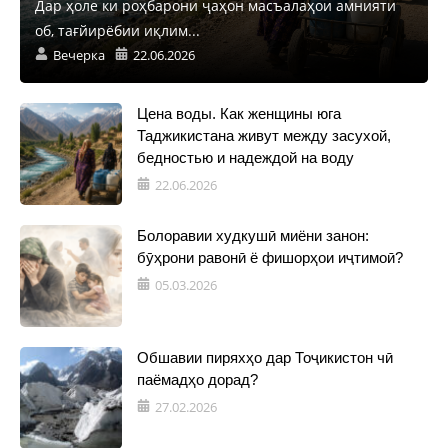
Дар ҳоле ки роҳбарони ҷаҳон масъалаҳои амнияти
об, тағйирёбии иқлим...
Вечерка
22.06.2026
Цена воды. Как женщины юга
Таджикистана живут между засухой,
бедностью и надеждой на воду
22.06.2026
Болоравии худкушӣ миёни занон:
бӯҳрони равонӣ ё фишорҳои иҷтимоӣ?
05.03.2026
Обшавии пиряхҳо дар Тоҷикистон чӣ
паёмадҳо дорад?
27.02.2026