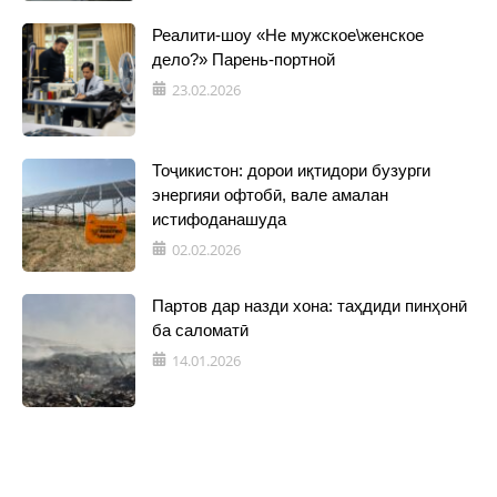
Реалити-шоу «Не мужское\женское
дело?» Парень-портной
23.02.2026
Тоҷикистон: дорои иқтидори бузурги
энергияи офтобӣ, вале амалан
истифоданашуда
02.02.2026
Партов дар назди хона: таҳдиди пинҳонӣ
ба саломатӣ
14.01.2026