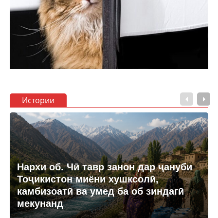
Истории
Нархи об. Чӣ тавр занон дар ҷануби
Тоҷикистон миёни хушксолӣ,
камбизоатӣ ва умед ба об зиндагӣ
мекунанд