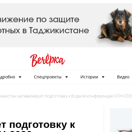
дробно
Спецпроекты
Истории
Видео
икистан активизирует подготовку к Водной конференции ООН-202
т подготовку к