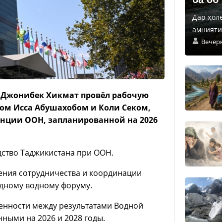
Дар ҳол
амнияти 
Вечер
 Джонибек Хикмат провёл рабочую
ом Исса Абушахобом и Коли Секом,
нции ООН, запланированной на 2026
дство Таджикистана при ООН.
ения сотрудничества и координации
одному водному форуму.
енности между результатами Водной
ными на 2026 и 2028 годы.