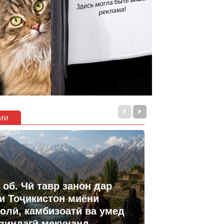
ии
 об. Чӣ тавр занон дар
и Тоҷикистон миёни
олӣ, камбизоатӣ ва умед
 зиндагӣ мекунанд