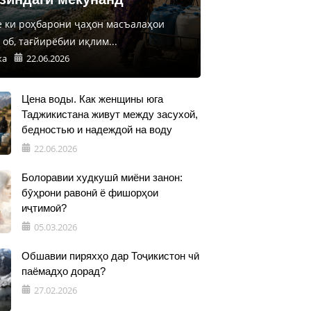
е ки роҳбарони ҷаҳон масъалаҳои
об, тағйирёбии иқлим...
ка
22.06.2026
Цена воды. Как женщины юга
Таджикистана живут между засухой,
бедностью и надеждой на воду
22.06.2026
Болоравии худкушӣ миёни занон:
бӯҳрони равонӣ ё фишорҳои
иҷтимоӣ?
05.03.2026
Обшавии пиряхҳо дар Тоҷикистон чӣ
паёмадҳо дорад?
27.02.2026