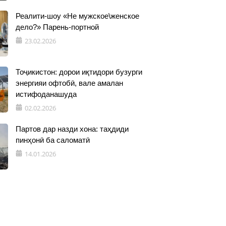
Реалити-шоу «Не мужское\женское
дело?» Парень-портной
23.02.2026
Тоҷикистон: дорои иқтидори бузурги
энергияи офтобӣ, вале амалан
истифоданашуда
02.02.2026
Партов дар назди хона: таҳдиди
пинҳонӣ ба саломатӣ
14.01.2026