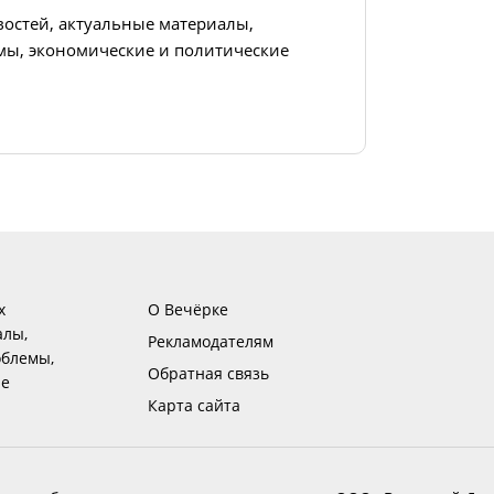
востей, актуальные материалы,
ы, экономические и политические
х
О Вечёрке
алы,
Рекламодателям
блемы,
Обратная связь
ие
Карта сайта