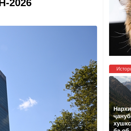
Н-2026
Истор
Нархи
ҷануб
хушкс
ба об