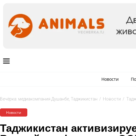
Новости
По
Вечёрка: медиакомпания Душанбе, Таджикистан
/
Новости
/
Тадж
Новости
Таджикистан активизируе