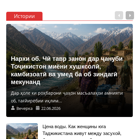
Истории
Нархи об. Чӣ тавр занон дар ҷануби
Тоҷикистон миёни хушксолӣ,
камбизоатӣ ва умед ба об зиндагӣ
мекунанд
Дар ҳоле ки роҳбарони ҷаҳон масъалаҳои амнияти
об, тағйирёбии иқлим...
Вечерка
22.06.2026
Цена воды. Как женщины юга
Таджикистана живут между засухой,