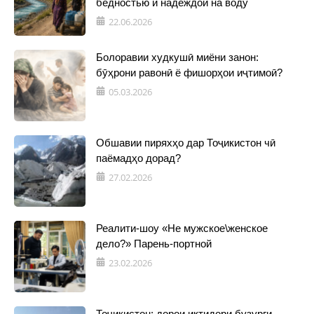
бедностью и надеждой на воду
22.06.2026
Болоравии худкушӣ миёни занон:
бӯҳрони равонӣ ё фишорҳои иҷтимоӣ?
05.03.2026
Обшавии пиряхҳо дар Тоҷикистон чӣ
паёмадҳо дорад?
27.02.2026
Реалити-шоу «Не мужское\женское
дело?» Парень-портной
23.02.2026
Тоҷикистон: дорои иқтидори бузурги