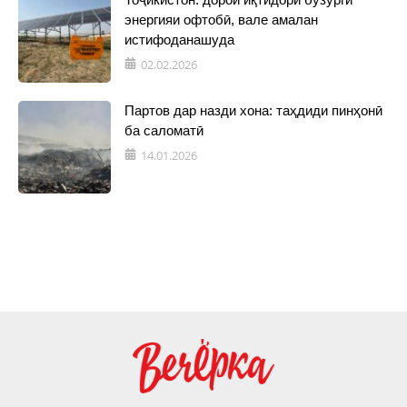
энергияи офтобӣ, вале амалан
истифоданашуда
02.02.2026
Партов дар назди хона: таҳдиди пинҳонӣ
ба саломатӣ
14.01.2026