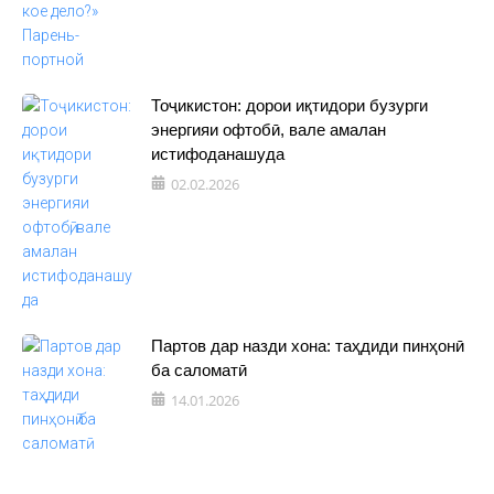
Тоҷикистон: дорои иқтидори бузурги
энергияи офтобӣ, вале амалан
истифоданашуда
02.02.2026
Партов дар назди хона: таҳдиди пинҳонӣ
ба саломатӣ
14.01.2026