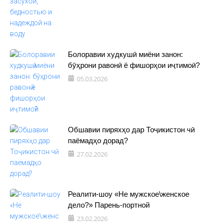
Болоравии худкушӣ миёни занон:
бӯҳрони равонӣ ё фишорҳои иҷтимоӣ?
05.03.2026
Обшавии пиряхҳо дар Тоҷикистон чӣ
паёмадҳо дорад?
27.02.2026
Реалити-шоу «Не мужское\женское
дело?» Парень-портной
23.02.2026