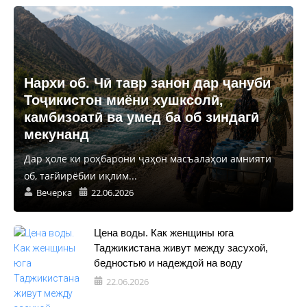
Нархи об. Чӣ тавр занон дар ҷануби
Тоҷикистон миёни хушксолӣ,
камбизоатӣ ва умед ба об зиндагӣ
мекунанд
Дар ҳоле ки роҳбарони ҷаҳон масъалаҳои амнияти
об, тағйирёбии иқлим...
Вечерка
22.06.2026
Цена воды. Как женщины юга
Таджикистана живут между засухой,
бедностью и надеждой на воду
22.06.2026