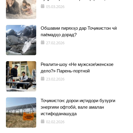
05.03.2026
Обшавии пиряхҳо дар Тоҷикистон чӣ
паёмадҳо дорад?
27.02.2026
Реалити-шоу «Не мужское\женское
дело?» Парень-портной
23.02.2026
Тоҷикистон: дорои иқтидори бузурги
энергияи офтобӣ, вале амалан
истифоданашуда
02.02.2026