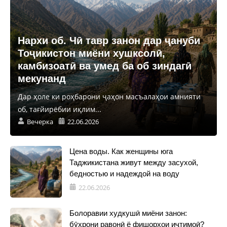
Нархи об. Чӣ тавр занон дар ҷануби
Тоҷикистон миёни хушксолӣ,
камбизоатӣ ва умед ба об зиндагӣ
мекунанд
Дар ҳоле ки роҳбарони ҷаҳон масъалаҳои амнияти
об, тағйирёбии иқлим...
Вечерка
22.06.2026
Цена воды. Как женщины юга
Таджикистана живут между засухой,
бедностью и надеждой на воду
22.06.2026
Болоравии худкушӣ миёни занон:
бӯҳрони равонӣ ё фишорҳои иҷтимоӣ?