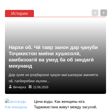
Истории
Нархи об. Чӣ тавр занон дар ҷануби
Тоҷикистон миёни хушксолӣ,
камбизоатӣ ва умед ба об зиндагӣ
мекунанд
Дар ҳоле ки роҳбарони ҷаҳон масъалаҳои амнияти
об, тағйирёбии иқлим...
Вечерка
22.06.2026
Цена воды. Как женщины юга
Таджикистана живут между засухой,