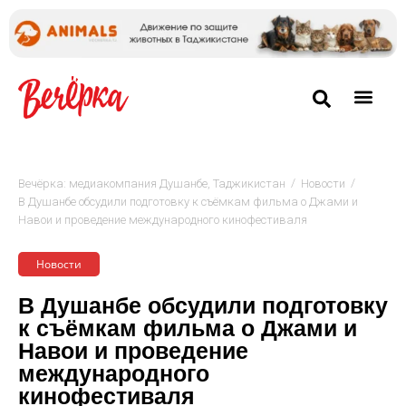
/
/
Вечёрка: медиакомпания Душанбе, Таджикистан
Новости
В Душанбе обсудили подготовку к съёмкам фильма о Джами и
Навои и проведение международного кинофестиваля
Новости
В Душанбе обсудили подготовку
к съёмкам фильма о Джами и
Навои и проведение
международного
кинофестиваля