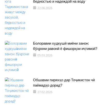
бедностью и надеждой на воду
22.06.2026
Болоравии худкушӣ миёни занон:
бӯҳрони равонӣ ё фишорҳои иҷтимоӣ?
05.03.2026
Обшавии пиряхҳо дар Тоҷикистон чӣ
паёмадҳо дорад?
27.02.2026