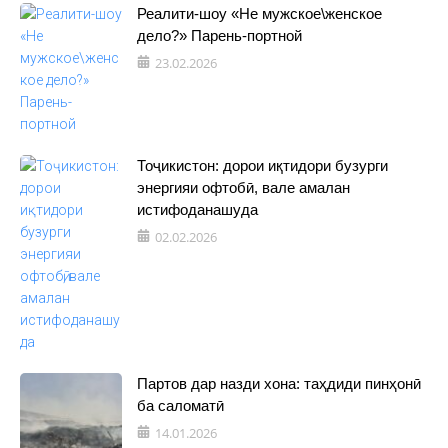
Реалити-шоу «Не мужское\женское
дело?» Парень-портной
23.02.2026
Тоҷикистон: дорои иқтидори бузурги
энергияи офтобӣ, вале амалан
истифоданашуда
02.02.2026
Партов дар назди хона: таҳдиди пинҳонӣ
ба саломатӣ
14.01.2026