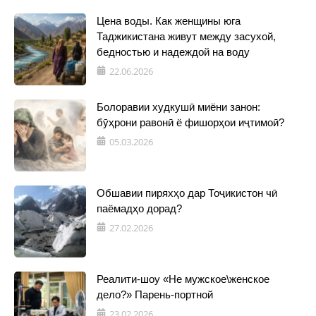
Цена воды. Как женщины юга
Таджикистана живут между засухой,
бедностью и надеждой на воду
22.06.2026
Болоравии худкушӣ миёни занон:
бӯҳрони равонӣ ё фишорҳои иҷтимоӣ?
05.03.2026
Обшавии пиряхҳо дар Тоҷикистон чӣ
паёмадҳо дорад?
27.02.2026
Реалити-шоу «Не мужское\женское
дело?» Парень-портной
23.02.2026