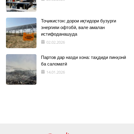
Тоҷикистон: дорои иқтидори бузурги
энергияи офтобӣ, вале амалан
истифоданашуда
02.02.2026
Партов дар назди хона: таҳдиди пинҳонӣ
ба саломатӣ
14.01.2026