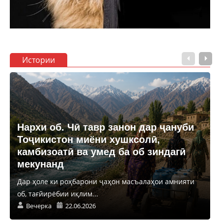
Истории
Нархи об. Чӣ тавр занон дар ҷануби
Тоҷикистон миёни хушксолӣ,
камбизоатӣ ва умед ба об зиндагӣ
мекунанд
Дар ҳоле ки роҳбарони ҷаҳон масъалаҳои амнияти
об, тағйирёбии иқлим...
Вечерка
22.06.2026