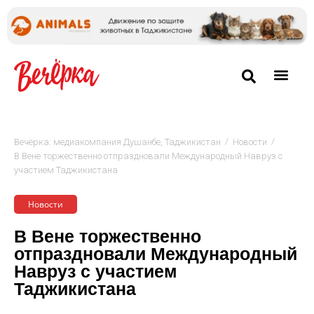
/
/
Вечёрка: медиакомпания Душанбе, Таджикистан
Новости
В Вене торжественно отпраздновали Международный Навруз с
участием Таджикистана
Новости
В Вене торжественно
отпраздновали Международный
Навруз с участием
Таджикистана