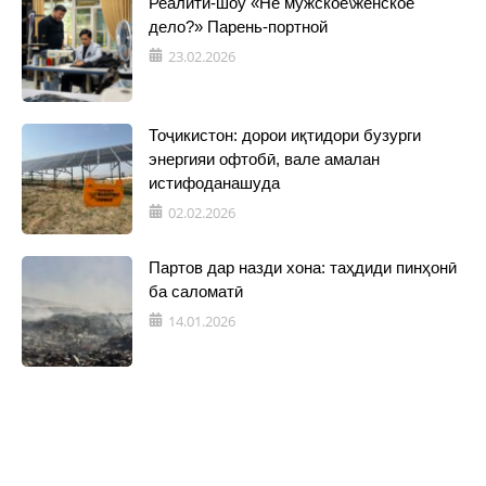
Реалити-шоу «Не мужское\женское
дело?» Парень-портной
23.02.2026
Тоҷикистон: дорои иқтидори бузурги
энергияи офтобӣ, вале амалан
истифоданашуда
02.02.2026
Партов дар назди хона: таҳдиди пинҳонӣ
ба саломатӣ
14.01.2026