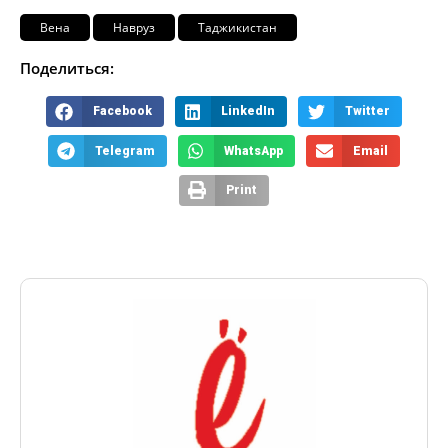
Вена
Навруз
Таджикистан
Поделиться:
Facebook
LinkedIn
Twitter
Telegram
WhatsApp
Email
Print