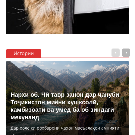
Истории
Нархи об. Чӣ тавр занон дар ҷануби
Тоҷикистон миёни хушксолӣ,
камбизоатӣ ва умед ба об зиндагӣ
мекунанд
Дар ҳоле ки роҳбарони ҷаҳон масъалаҳои амнияти