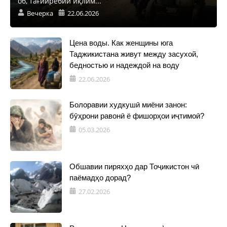
об, тағйирёбии иқлим...
Вечерка
22.06.2026
Цена воды. Как женщины юга
Таджикистана живут между засухой,
бедностью и надеждой на воду
22.06.2026
Болоравии худкушӣ миёни занон:
бӯҳрони равонӣ ё фишорҳои иҷтимоӣ?
05.03.2026
Обшавии пиряхҳо дар Тоҷикистон чӣ
паёмадҳо дорад?
27.02.2026