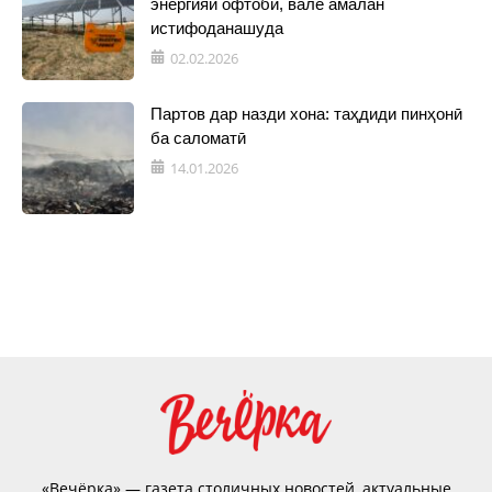
энергияи офтобӣ, вале амалан
истифоданашуда
02.02.2026
Партов дар назди хона: таҳдиди пинҳонӣ
ба саломатӣ
14.01.2026
«Вечёрка» — газета столичных новостей, актуальные