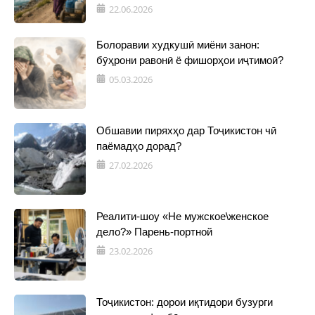
22.06.2026
Болоравии худкушӣ миёни занон:
бӯҳрони равонӣ ё фишорҳои иҷтимоӣ?
05.03.2026
Обшавии пиряхҳо дар Тоҷикистон чӣ
паёмадҳо дорад?
27.02.2026
Реалити-шоу «Не мужское\женское
дело?» Парень-портной
23.02.2026
Тоҷикистон: дорои иқтидори бузурги