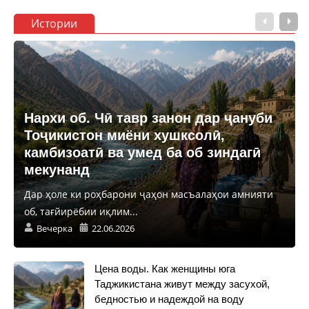
Истории
Нархи об. Чӣ тавр занон дар ҷануби
Тоҷикистон миёни хушксолӣ,
камбизоатӣ ва умед ба об зиндагӣ
мекунанд
Дар ҳоле ки роҳбарони ҷаҳон масъалаҳои амнияти
об, тағйирёбии иқлим...
Вечерка
22.06.2026
Цена воды. Как женщины юга
Таджикистана живут между засухой,
бедностью и надеждой на воду