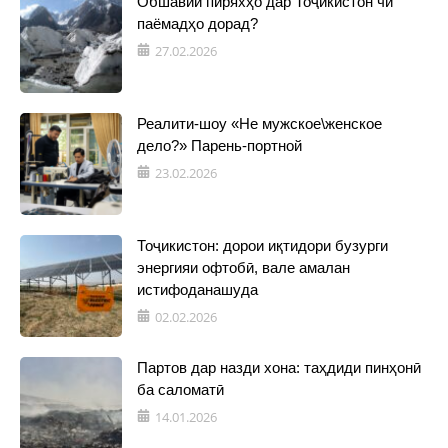
Обшавии пиряхҳо дар Тоҷикистон чӣ
паёмадҳо дорад?
27.02.2026
Реалити-шоу «Не мужское\женское
дело?» Парень-портной
23.02.2026
Тоҷикистон: дорои иқтидори бузурги
энергияи офтобӣ, вале амалан
истифоданашуда
02.02.2026
Партов дар назди хона: таҳдиди пинҳонӣ
ба саломатӣ
14.01.2026