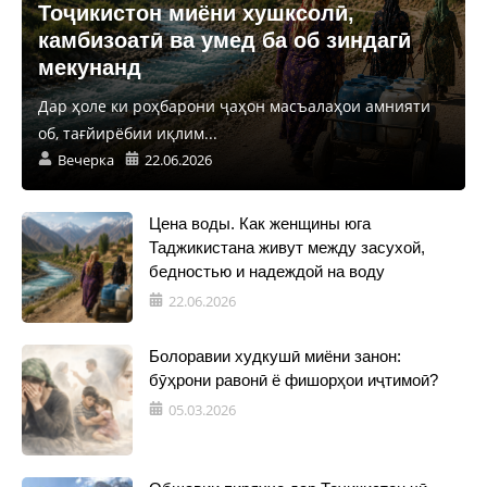
Тоҷикистон миёни хушксолӣ,
камбизоатӣ ва умед ба об зиндагӣ
мекунанд
Дар ҳоле ки роҳбарони ҷаҳон масъалаҳои амнияти
об, тағйирёбии иқлим...
Вечерка
22.06.2026
Цена воды. Как женщины юга
Таджикистана живут между засухой,
бедностью и надеждой на воду
22.06.2026
Болоравии худкушӣ миёни занон:
бӯҳрони равонӣ ё фишорҳои иҷтимоӣ?
05.03.2026