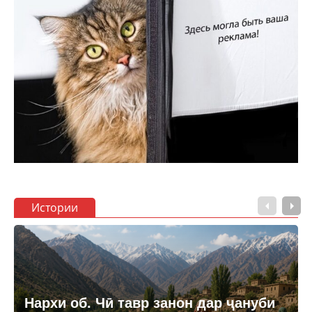
Истории
Нархи об. Чӣ тавр занон дар ҷануби