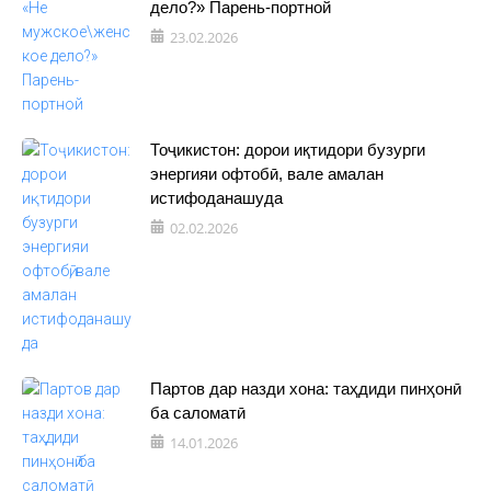
дело?» Парень-портной
23.02.2026
Тоҷикистон: дорои иқтидори бузурги
энергияи офтобӣ, вале амалан
истифоданашуда
02.02.2026
Партов дар назди хона: таҳдиди пинҳонӣ
ба саломатӣ
14.01.2026