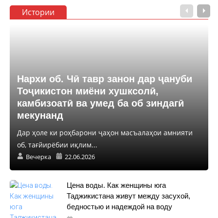
Истории
Нархи об. Чӣ тавр занон дар ҷануби
Тоҷикистон миёни хушксолӣ,
камбизоатӣ ва умед ба об зиндагӣ
мекунанд
Дар ҳоле ки роҳбарони ҷаҳон масъалаҳои амнияти
об, тағйирёбии иқлим...
Вечерка
22.06.2026
Цена воды. Как женщины юга
Таджикистана живут между засухой,
бедностью и надеждой на воду