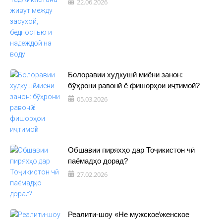
22.06.2026
Болоравии худкушӣ миёни занон:
бӯҳрони равонӣ ё фишорҳои иҷтимоӣ?
05.03.2026
Обшавии пиряхҳо дар Тоҷикистон чӣ
паёмадҳо дорад?
27.02.2026
Реалити-шоу «Не мужское\женское