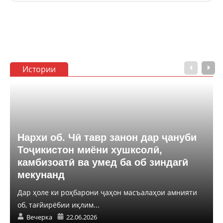
Истории
Нархи об. Чӣ тавр занон дар ҷануби
Тоҷикистон миёни хушксолӣ,
камбизоатӣ ва умед ба об зиндагӣ
мекунанд
Дар ҳоле ки роҳбарони ҷаҳон масъалаҳои амнияти
об, тағйирёбии иқлим...
Вечерка
22.06.2026