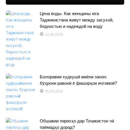
Цена воды. Как женщины юга
Таджикистана живут между засухой,
бедностью и надеждой на воду
22.06.2026
Болоравии худкушӣ миёни занон:
бӯҳрони равонӣ ё фишорҳои иҷтимоӣ?
05.03.2026
Обшавии пиряхҳо дар Тоҷикистон чӣ
паёмадҳо дорад?