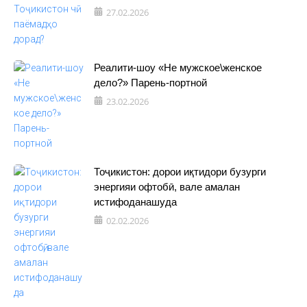
27.02.2026
Реалити-шоу «Не мужское\женское
дело?» Парень-портной
23.02.2026
Тоҷикистон: дорои иқтидори бузурги
энергияи офтобӣ, вале амалан
истифоданашуда
02.02.2026