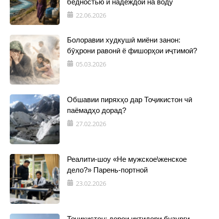
бедностью и надеждой на воду
22.06.2026
Болоравии худкушӣ миёни занон:
бӯҳрони равонӣ ё фишорҳои иҷтимоӣ?
05.03.2026
Обшавии пиряхҳо дар Тоҷикистон чӣ
паёмадҳо дорад?
27.02.2026
Реалити-шоу «Не мужское\женское
дело?» Парень-портной
23.02.2026
Тоҷикистон: дорои иқтидори бузурги