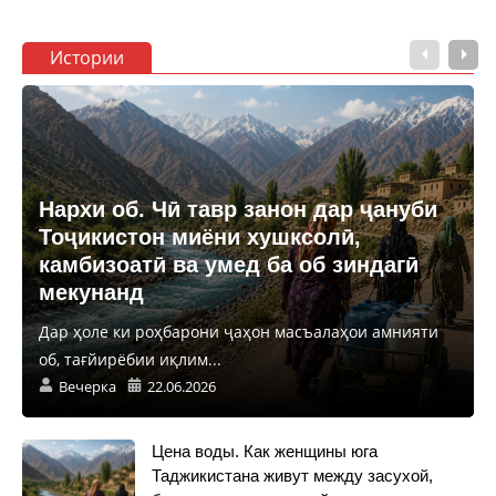
Истории
Нархи об. Чӣ тавр занон дар ҷануби
Тоҷикистон миёни хушксолӣ,
камбизоатӣ ва умед ба об зиндагӣ
мекунанд
Дар ҳоле ки роҳбарони ҷаҳон масъалаҳои амнияти
об, тағйирёбии иқлим...
Вечерка
22.06.2026
Цена воды. Как женщины юга
Таджикистана живут между засухой,