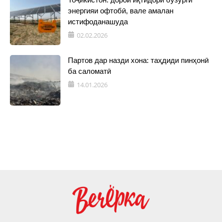
энергияи офтобӣ, вале амалан
истифоданашуда
02.02.2026
Партов дар назди хона: таҳдиди пинҳонӣ
ба саломатӣ
14.01.2026