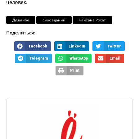
человек.
Душанбе
снос зданий
Чайхана Рохат
Поделиться:
Facebook
LinkedIn
Twitter
Telegram
WhatsApp
Email
Print