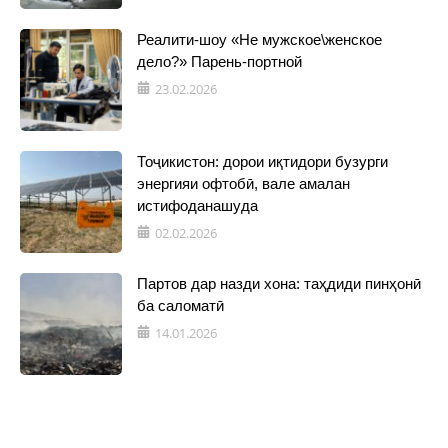
Реалити-шоу «Не мужское\женское
дело?» Парень-портной
23.02.2026
Тоҷикистон: дорои иқтидори бузурги
энергияи офтобӣ, вале амалан
истифоданашуда
02.02.2026
Партов дар назди хона: таҳдиди пинҳонӣ
ба саломатӣ
14.01.2026