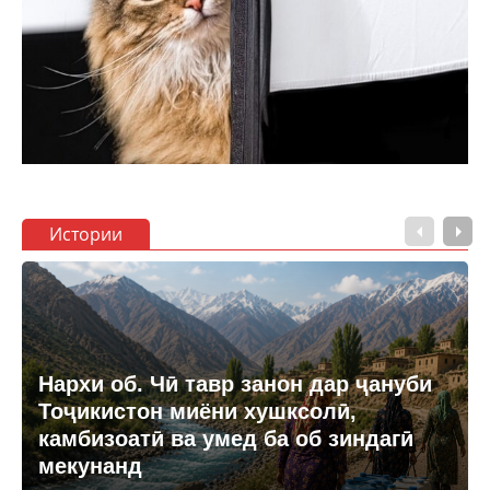
Истории
Нархи об. Чӣ тавр занон дар ҷануби
Тоҷикистон миёни хушксолӣ,
камбизоатӣ ва умед ба об зиндагӣ
мекунанд