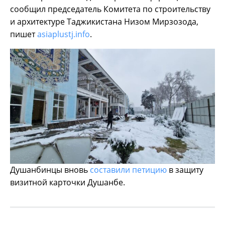
сообщил председатель Комитета по строительству
и архитектуре Таджикистана Низом Мирзозода,
пишет
asiaplustj.info
.
Душанбинцы вновь
составили петицию
в защиту
визитной карточки Душанбе.