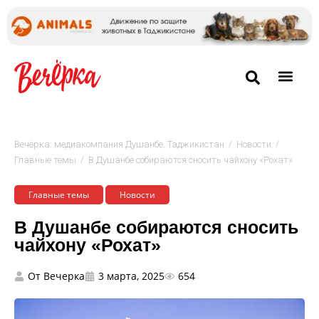
/
/
Вечёрка: медиакомпания Душанбе, Таджикистан
Новости
/
Главные темы
В Душанбе собираются сносить чайхону «Рохат»
Главные темы
Новости
В Душанбе собираются сносить
чайхону «Рохат»
От
Вечерка
3 марта, 2025
654