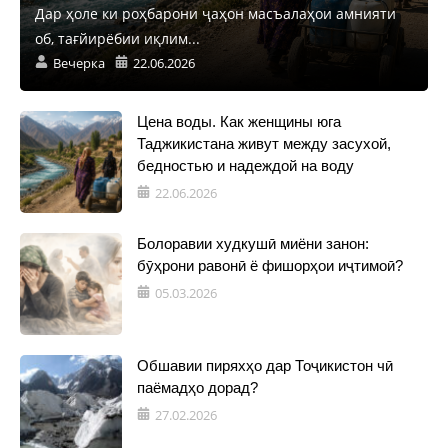
Дар ҳоле ки роҳбарони ҷаҳон масъалаҳои амнияти
об, тағйирёбии иқлим...
Вечерка
22.06.2026
Цена воды. Как женщины юга
Таджикистана живут между засухой,
бедностью и надеждой на воду
22.06.2026
Болоравии худкушӣ миёни занон:
бӯҳрони равонӣ ё фишорҳои иҷтимоӣ?
05.03.2026
Обшавии пиряхҳо дар Тоҷикистон чӣ
паёмадҳо дорад?
27.02.2026