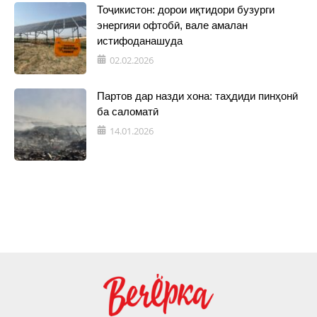
Тоҷикистон: дорои иқтидори бузурги
энергияи офтобӣ, вале амалан
истифоданашуда
02.02.2026
Партов дар назди хона: таҳдиди пинҳонӣ
ба саломатӣ
14.01.2026