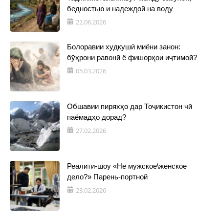
бедностью и надеждой на воду
22.06.2026
Болоравии худкушӣ миёни занон:
бӯҳрони равонӣ ё фишорҳои иҷтимоӣ?
05.03.2026
Обшавии пиряхҳо дар Тоҷикистон чӣ
паёмадҳо дорад?
27.02.2026
Реалити-шоу «Не мужское\женское
дело?» Парень-портной
23.02.2026