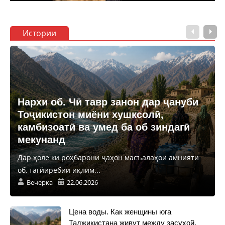
Истории
Нархи об. Чӣ тавр занон дар ҷануби
Тоҷикистон миёни хушксолӣ,
камбизоатӣ ва умед ба об зиндагӣ
мекунанд
Дар ҳоле ки роҳбарони ҷаҳон масъалаҳои амнияти
об, тағйирёбии иқлим...
Вечерка
22.06.2026
Цена воды. Как женщины юга
Таджикистана живут между засухой,