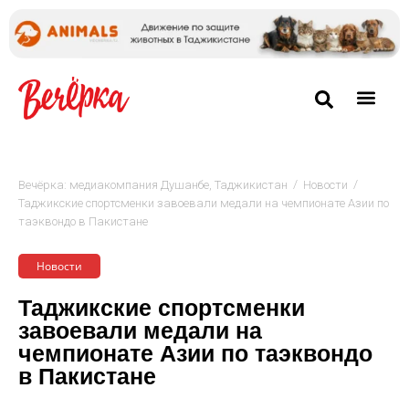
/
/
Вечёрка: медиакомпания Душанбе, Таджикистан
Новости
Таджикские спортсменки завоевали медали на чемпионате Азии по
таэквондо в Пакистане
Новости
Таджикские спортсменки
завоевали медали на
чемпионате Азии по таэквондо
в Пакистане