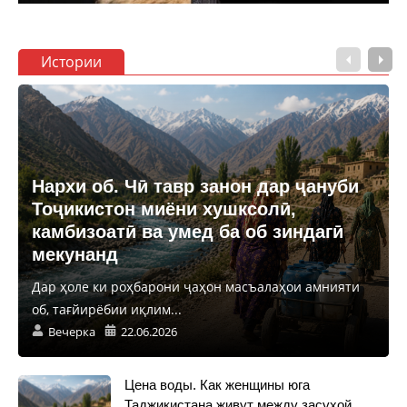
Истории
Нархи об. Чӣ тавр занон дар ҷануби
Тоҷикистон миёни хушксолӣ,
камбизоатӣ ва умед ба об зиндагӣ
мекунанд
Дар ҳоле ки роҳбарони ҷаҳон масъалаҳои амнияти
об, тағйирёбии иқлим...
Вечерка
22.06.2026
Цена воды. Как женщины юга
Таджикистана живут между засухой,