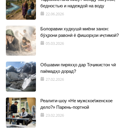
бедностью и надеждой на воду
22.06.2026
Болоравии худкушӣ миёни занон:
бӯҳрони равонӣ ё фишорҳои иҷтимоӣ?
05.03.2026
Обшавии пиряхҳо дар Тоҷикистон чӣ
паёмадҳо дорад?
27.02.2026
Реалити-шоу «Не мужское\женское
дело?» Парень-портной
23.02.2026