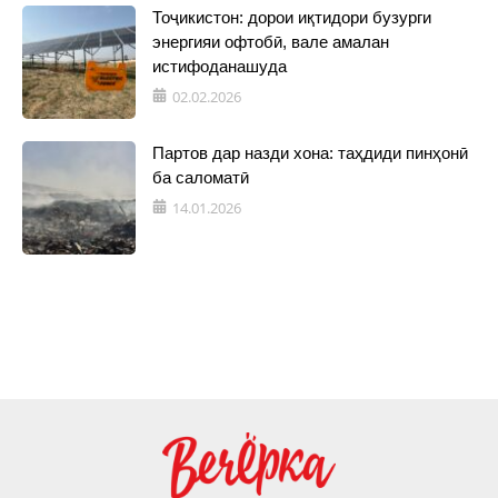
Тоҷикистон: дорои иқтидори бузурги
энергияи офтобӣ, вале амалан
истифоданашуда
02.02.2026
Партов дар назди хона: таҳдиди пинҳонӣ
ба саломатӣ
14.01.2026