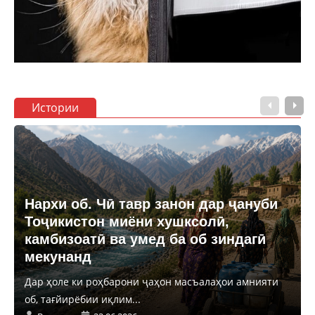
Истории
Нархи об. Чӣ тавр занон дар ҷануби
Тоҷикистон миёни хушксолӣ,
камбизоатӣ ва умед ба об зиндагӣ
мекунанд
Дар ҳоле ки роҳбарони ҷаҳон масъалаҳои амнияти
об, тағйирёбии иқлим...