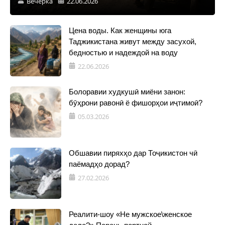
Вечерка
22.06.2026
Цена воды. Как женщины юга
Таджикистана живут между засухой,
бедностью и надеждой на воду
22.06.2026
Болоравии худкушӣ миёни занон:
бӯҳрони равонӣ ё фишорҳои иҷтимоӣ?
05.03.2026
Обшавии пиряхҳо дар Тоҷикистон чӣ
паёмадҳо дорад?
27.02.2026
Реалити-шоу «Не мужское\женское