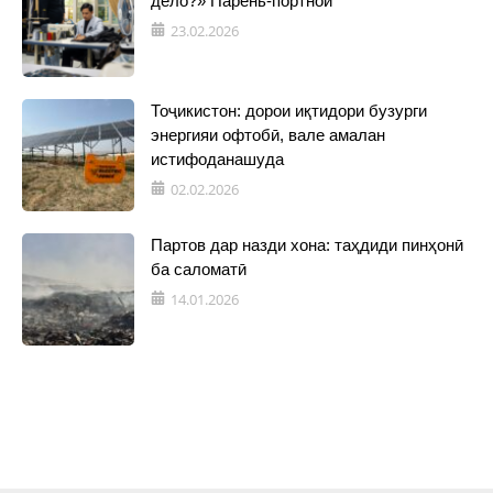
дело?» Парень-портной
23.02.2026
Тоҷикистон: дорои иқтидори бузурги
энергияи офтобӣ, вале амалан
истифоданашуда
02.02.2026
Партов дар назди хона: таҳдиди пинҳонӣ
ба саломатӣ
14.01.2026