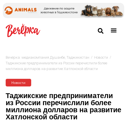
/
/
Вечёрка: медиакомпания Душанбе, Таджикистан
Новости
Таджикские предприниматели из России перечислили более
миллиона долларов на развитие Хатлонской области
Новости
Таджикские предприниматели
из России перечислили более
миллиона долларов на развитие
Хатлонской области