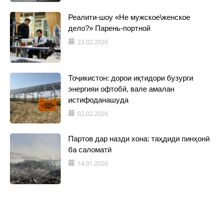
Реалити-шоу «Не мужское\женское
дело?» Парень-портной
23.02.2026
Тоҷикистон: дорои иқтидори бузурги
энергияи офтобӣ, вале амалан
истифоданашуда
02.02.2026
Партов дар назди хона: таҳдиди пинҳонӣ
ба саломатӣ
14.01.2026