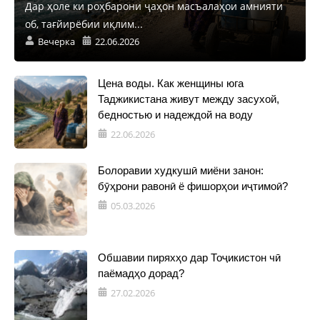
Дар ҳоле ки роҳбарони ҷаҳон масъалаҳои амнияти
об, тағйирёбии иқлим...
Вечерка
22.06.2026
Цена воды. Как женщины юга
Таджикистана живут между засухой,
бедностью и надеждой на воду
22.06.2026
Болоравии худкушӣ миёни занон:
бӯҳрони равонӣ ё фишорҳои иҷтимоӣ?
05.03.2026
Обшавии пиряхҳо дар Тоҷикистон чӣ
паёмадҳо дорад?
27.02.2026