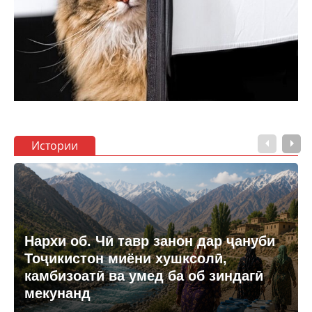
Истории
Нархи об. Чӣ тавр занон дар ҷануби
Тоҷикистон миёни хушксолӣ,
камбизоатӣ ва умед ба об зиндагӣ
мекунанд