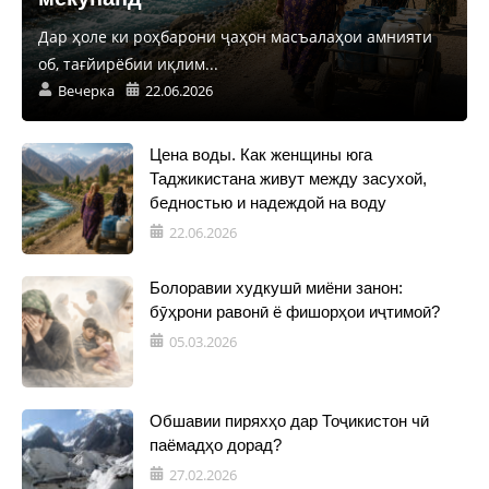
Дар ҳоле ки роҳбарони ҷаҳон масъалаҳои амнияти
об, тағйирёбии иқлим...
Вечерка
22.06.2026
Цена воды. Как женщины юга
Таджикистана живут между засухой,
бедностью и надеждой на воду
22.06.2026
Болоравии худкушӣ миёни занон:
бӯҳрони равонӣ ё фишорҳои иҷтимоӣ?
05.03.2026
Обшавии пиряхҳо дар Тоҷикистон чӣ
паёмадҳо дорад?
27.02.2026