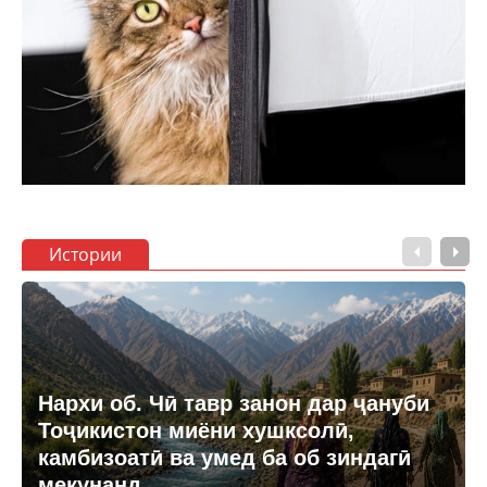
Истории
Нархи об. Чӣ тавр занон дар ҷануби
Тоҷикистон миёни хушксолӣ,
камбизоатӣ ва умед ба об зиндагӣ
мекунанд