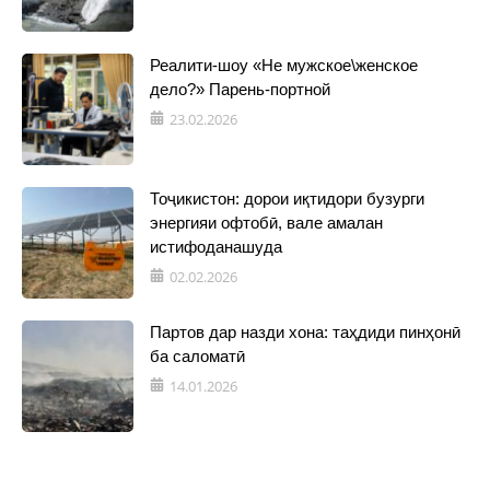
Реалити-шоу «Не мужское\женское
дело?» Парень-портной
23.02.2026
Тоҷикистон: дорои иқтидори бузурги
энергияи офтобӣ, вале амалан
истифоданашуда
02.02.2026
Партов дар назди хона: таҳдиди пинҳонӣ
ба саломатӣ
14.01.2026