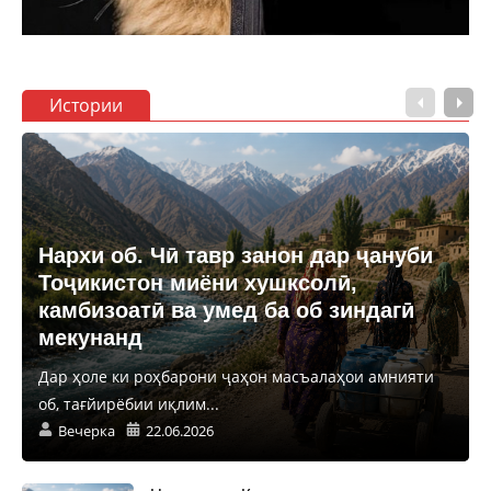
Истории
Нархи об. Чӣ тавр занон дар ҷануби
Тоҷикистон миёни хушксолӣ,
камбизоатӣ ва умед ба об зиндагӣ
мекунанд
Дар ҳоле ки роҳбарони ҷаҳон масъалаҳои амнияти
об, тағйирёбии иқлим...
Вечерка
22.06.2026