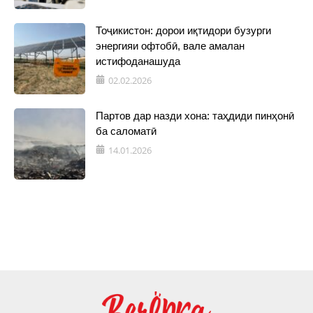
Тоҷикистон: дорои иқтидори бузурги
энергияи офтобӣ, вале амалан
истифоданашуда
02.02.2026
Партов дар назди хона: таҳдиди пинҳонӣ
ба саломатӣ
14.01.2026