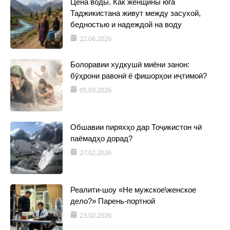
Цена воды. Как женщины юга
Таджикистана живут между засухой,
бедностью и надеждой на воду
22.06.2026
Болоравии худкушӣ миёни занон:
бӯҳрони равонӣ ё фишорҳои иҷтимоӣ?
05.03.2026
Обшавии пиряхҳо дар Тоҷикистон чӣ
паёмадҳо дорад?
27.02.2026
Реалити-шоу «Не мужское\женское
дело?» Парень-портной
23.02.2026