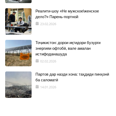
Реалити-шоу «Не мужское\женское
дело?» Парень-портной
23.02.2026
Тоҷикистон: дорои иқтидори бузурги
энергияи офтобӣ, вале амалан
истифоданашуда
02.02.2026
Партов дар назди хона: таҳдиди пинҳонӣ
ба саломатӣ
14.01.2026