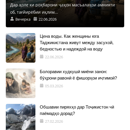
Дар ҳоле ки роҳбарони ҷаҳон масъалаҳои амнияти
об, тағйирёбии иқлим...
Вечерка
22.06.2026
Цена воды. Как женщины юга
Таджикистана живут между засухой,
бедностью и надеждой на воду
22.06.2026
Болоравии худкушӣ миёни занон:
бӯҳрони равонӣ ё фишорҳои иҷтимоӣ?
05.03.2026
Обшавии пиряхҳо дар Тоҷикистон чӣ
паёмадҳо дорад?
27.02.2026