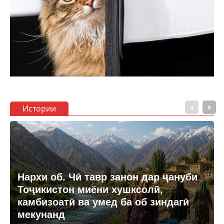
Истории
Нархи об. Чӣ тавр занон дар ҷануби
Тоҷикистон миёни хушксолӣ,
камбизоатӣ ва умед ба об зиндагӣ
мекунанд