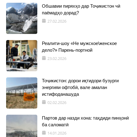
Обшавии пиряхҳо дар Тоҷикистон чӣ
паёмадҳо дорад?
27.02.2026
Реалити-шоу «Не мужское\женское
дело?» Парень-портной
23.02.2026
Тоҷикистон: дорои иқтидори бузурги
энергияи офтобӣ, вале амалан
истифоданашуда
02.02.2026
Партов дар назди хона: таҳдиди пинҳонӣ
ба саломатӣ
14.01.2026