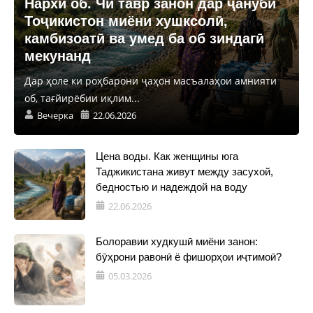
Нархи об. Чӣ тавр занон дар ҷануби
Тоҷикистон миёни хушксолӣ,
камбизоатӣ ва умед ба об зиндагӣ
мекунанд
Дар ҳоле ки роҳбарони ҷаҳон масъалаҳои амнияти
об, тағйирёбии иқлим...
Вечерка
22.06.2026
Цена воды. Как женщины юга
Таджикистана живут между засухой,
бедностью и надеждой на воду
22.06.2026
Болоравии худкушӣ миёни занон:
бӯҳрони равонӣ ё фишорҳои иҷтимоӣ?
05.03.2026