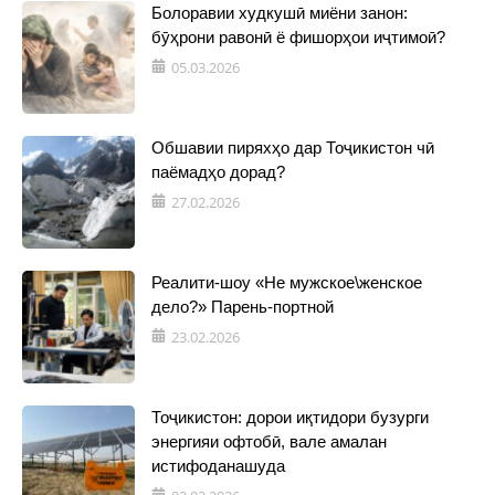
Болоравии худкушӣ миёни занон:
бӯҳрони равонӣ ё фишорҳои иҷтимоӣ?
05.03.2026
Обшавии пиряхҳо дар Тоҷикистон чӣ
паёмадҳо дорад?
27.02.2026
Реалити-шоу «Не мужское\женское
дело?» Парень-портной
23.02.2026
Тоҷикистон: дорои иқтидори бузурги
энергияи офтобӣ, вале амалан
истифоданашуда