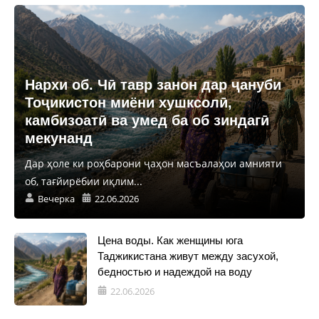
Нархи об. Чӣ тавр занон дар ҷануби
Тоҷикистон миёни хушксолӣ,
камбизоатӣ ва умед ба об зиндагӣ
мекунанд
Дар ҳоле ки роҳбарони ҷаҳон масъалаҳои амнияти
об, тағйирёбии иқлим...
Вечерка
22.06.2026
Цена воды. Как женщины юга
Таджикистана живут между засухой,
бедностью и надеждой на воду
22.06.2026