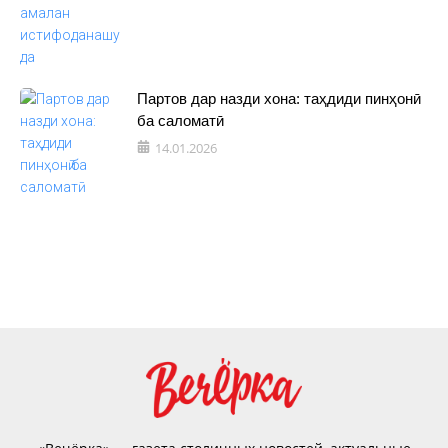
Партов дар назди хона: таҳдиди пинҳонӣ
ба саломатӣ
14.01.2026