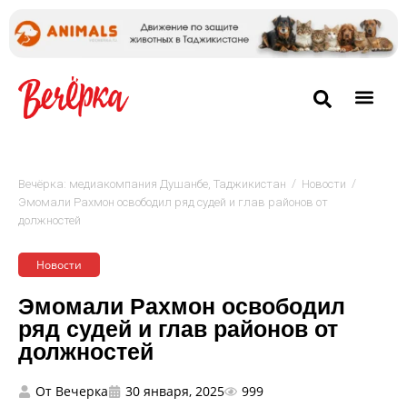
/
/
Вечёрка: медиакомпания Душанбе, Таджикистан
Новости
Эмомали Рахмон освободил ряд судей и глав районов от
должностей
Новости
Эмомали Рахмон освободил
ряд судей и глав районов от
должностей
От
Вечерка
30 января, 2025
999