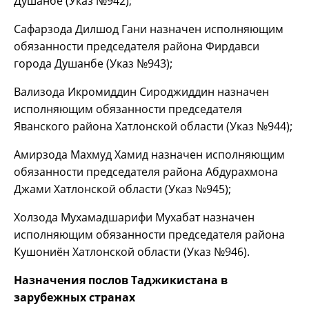
Душанбе (Указ №942);
Сафарзода Дилшод Гани назначен исполняющим
обязанности председателя района Фирдавси
города Душанбе (Указ №943);
Вализода Икромиддин Сироджиддин назначен
исполняющим обязанности председателя
Яванского района Хатлонской области (Указ №944);
Амирзода Махмуд Хамид назначен исполняющим
обязанности председателя района Абдурахмона
Джами Хатлонской области (Указ №945);
Холзода Мухамадшарифи Мухабат назначен
исполняющим обязанности председателя района
Кушониён Хатлонской области (Указ №946).
Назначения послов Таджикистана в
зарубежных странах