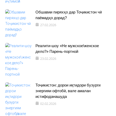
Обшавии пиряхҳо дар Тоҷикистон чӣ
паёмадҳо дорад?
27.02.2026
Реалити-шоу «Не мужское\женское
дело?» Парень-портной
23.02.2026
Тоҷикистон: дорои иқтидори бузурги
энергияи офтобӣ, вале амалан
истифоданашуда
02.02.2026