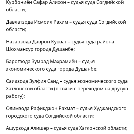
Курбониён Сафар Алихон – судья суда Согдийской
области;
Давлатзода Исмоил Рахим – судья суда Согдийской
области;
Назарзода Даврон Кувват – судья суда района
Шохмансур города Душанбе;
Баротзода Зумрад Махрамиён – судья
экономического суда города Душанбе;
Саидзода Зулфия Саид – судья экономического суда
Хатлонской области (в связи с переходом на другую
работу);
Олимзода Рафикджон Рахмат – судья Худжандского
городского суда Согдийской области;
Ашурзода Алишер – судья суда Хатлонской области;