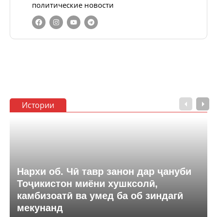
политические новости
Истории
Нархи об. Чӣ тавр занон дар ҷануби
Тоҷикистон миёни хушксолӣ,
камбизоатӣ ва умед ба об зиндагӣ
мекунанд