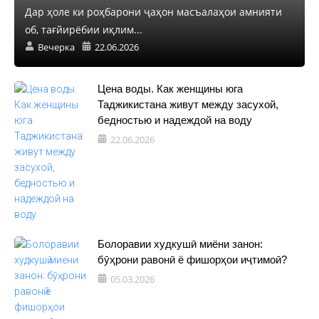
Дар ҳоле ки роҳбарони ҷаҳон масъалаҳои амнияти
об, тағйирёбии иқлим...
Вечерка
22.06.2026
Цена воды. Как женщины юга
Таджикистана живут между засухой,
бедностью и надеждой на воду
22.06.2026
Болоравии худкушӣ миёни занон:
бӯҳрони равонӣ ё фишорҳои иҷтимоӣ?
05.03.2026