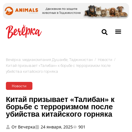
/
/
Вечёрка: медиакомпания Душанбе, Таджикистан
Новости
Китай призывает «Талибан» к борьбе с терроризмом после
убийства китайского горняка
Новости
Китай призывает «Талибан» к
борьбе с терроризмом после
убийства китайского горняка
От
Вечерка
24 января, 2025
901