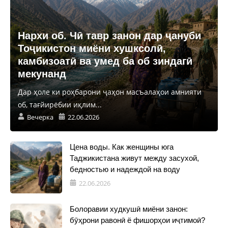
Нархи об. Чӣ тавр занон дар ҷануби
Тоҷикистон миёни хушксолӣ,
камбизоатӣ ва умед ба об зиндагӣ
мекунанд
Дар ҳоле ки роҳбарони ҷаҳон масъалаҳои амнияти
об, тағйирёбии иқлим...
Вечерка
22.06.2026
Цена воды. Как женщины юга
Таджикистана живут между засухой,
бедностью и надеждой на воду
22.06.2026
Болоравии худкушӣ миёни занон:
бӯҳрони равонӣ ё фишорҳои иҷтимоӣ?