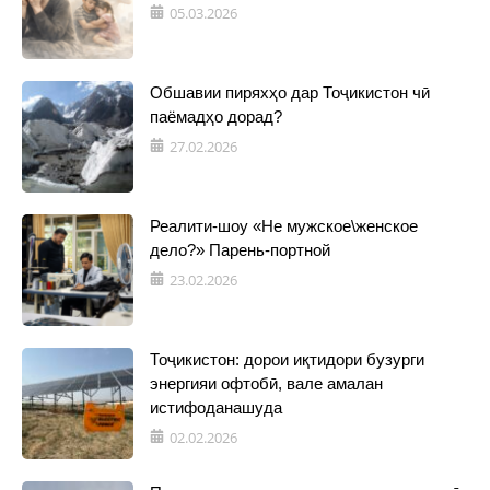
05.03.2026
Обшавии пиряхҳо дар Тоҷикистон чӣ
паёмадҳо дорад?
27.02.2026
Реалити-шоу «Не мужское\женское
дело?» Парень-портной
23.02.2026
Тоҷикистон: дорои иқтидори бузурги
энергияи офтобӣ, вале амалан
истифоданашуда
02.02.2026