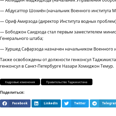
— Абдусаттор Шохиён (начальник Военного института 
— Ориф Амирзода (директор Института водных проблем
— Бободжон Саидзода стал первым заместителем мини
Генерального штаба;
— Хуршед Сафарзода назначен начальником Военного 
Также освобождены от должности генконсул Таджикиста
генконсул в Санкт-Петербурге Назари Хомиджон Темур.
Кадровые изменения
Правительство Таджикистана
Поделиться:
Facebook
LinkedIn
Twitter
Telegra