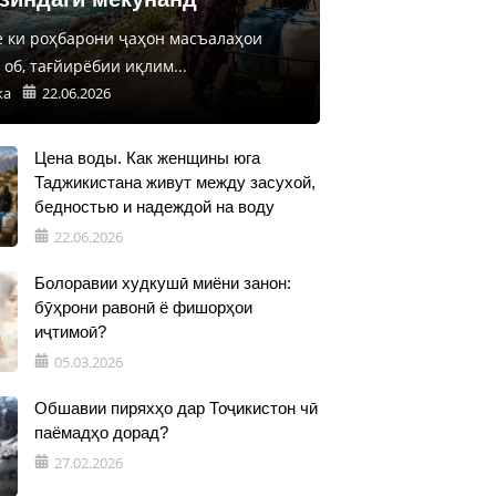
е ки роҳбарони ҷаҳон масъалаҳои
об, тағйирёбии иқлим...
ка
22.06.2026
Цена воды. Как женщины юга
Таджикистана живут между засухой,
бедностью и надеждой на воду
22.06.2026
Болоравии худкушӣ миёни занон:
бӯҳрони равонӣ ё фишорҳои
иҷтимоӣ?
05.03.2026
Обшавии пиряхҳо дар Тоҷикистон чӣ
паёмадҳо дорад?
27.02.2026