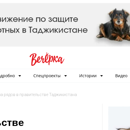
дробно
Спецпроекты
Истории
Видео
а рядов в правительстве Таджикистана
ьстве