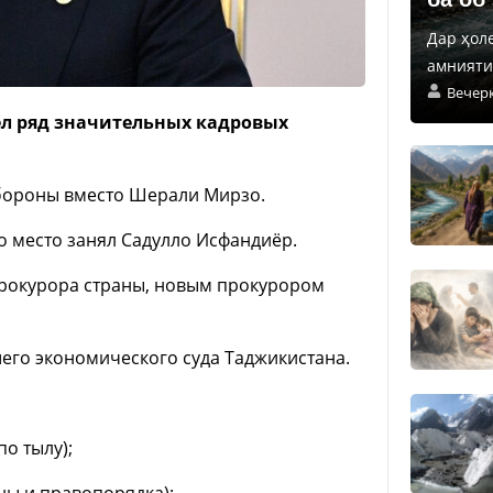
Дар ҳол
амнияти 
Вечер
л ряд значительных кадровых
бороны вместо Шерали Мирзо.
го место занял Садулло Исфандиёр.
рокурора страны, новым прокурором
его экономического суда Таджикистана.
о тылу);
ы и правопорядка);