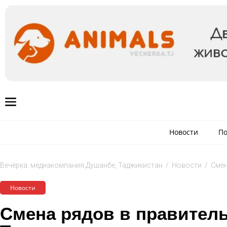
Новости
По
Вечёрка: медиакомпания Душанбе, Таджикистан
/
Новости
/
Смен
Новости
Смена рядов в правител