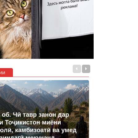
ии
 об. Чӣ тавр занон дар
и Тоҷикистон миёни
олӣ, камбизоатӣ ва умед
 зиндагӣ мекунанд