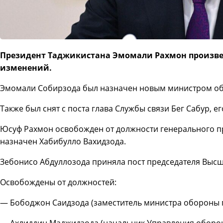
Президент Таджикистана Эмомали Рахмон произве
изменений.
Эмомали Собирзода был назначен новым министром о
Также был снят с поста глава Службы связи Бег Сабур, е
Юсуф Рахмон освобожден от должности генерального п
назначен Хабибулло Вахидзода.
Зебонисо Абдуллозода приняла пост председателя Высш
Освобождены от должностей:
— Бободжон Саидзода (заместитель министра обороны п
— Ахлиддин Маджидзода (начальник Управления оборон