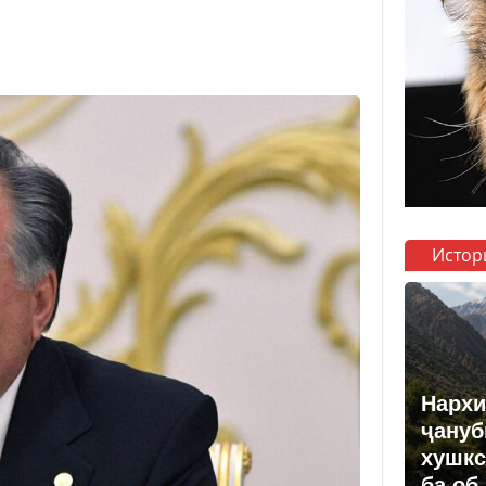
Истор
Нархи
ҷануб
хушкс
ба об