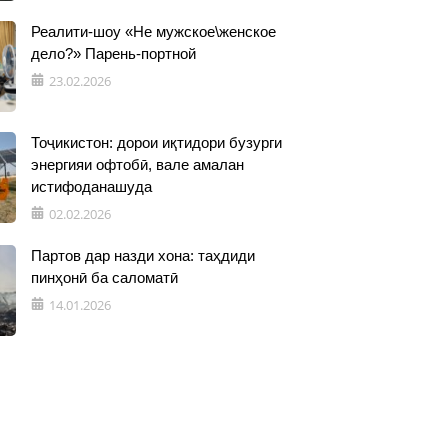
Реалити-шоу «Не мужское\женское
дело?» Парень-портной
23.02.2026
Тоҷикистон: дорои иқтидори бузурги
энергияи офтобӣ, вале амалан
истифоданашуда
02.02.2026
Партов дар назди хона: таҳдиди
пинҳонӣ ба саломатӣ
14.01.2026