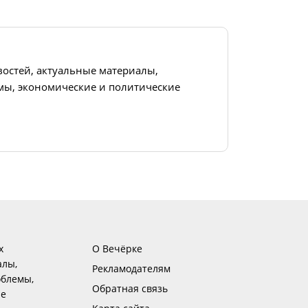
востей, актуальные материалы,
ы, экономические и политические
х
О Вечёрке
алы,
Рекламодателям
блемы,
Обратная связь
ие