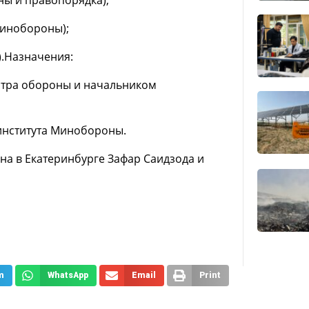
Минобороны);
).Назначения:
стра обороны и начальником
института Минобороны.
на в Екатеринбурге Зафар Саидзода и
m
WhatsApp
Email
Print