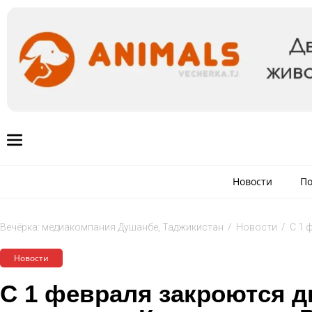
Новости
По
Вечёрка: медиакомпания Душанбе, Таджикистан
/
Новости
/
С 1 
Новости
С 1 февраля закроются д