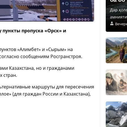
Дар ҳол
амнияти 
Вечер
у пункты пропуска «Орск» и
пунктов «Алимбет» и «Сырым» на
 согласно сообщениям Росгранстроя.
ами Казахстана, но и гражданами
х стран.
льтернативные маршруты для пересечения
лое» (для граждан России и Казахстана),