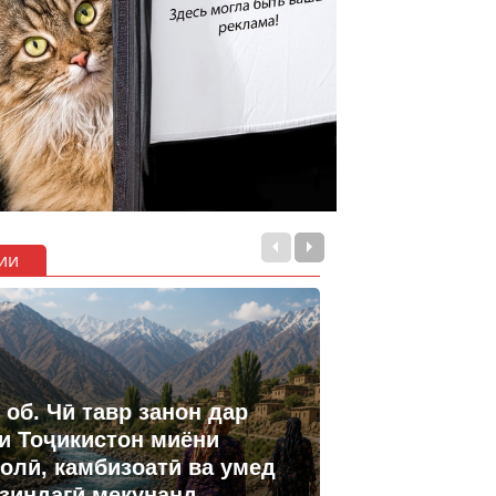
ии
 об. Чӣ тавр занон дар
и Тоҷикистон миёни
олӣ, камбизоатӣ ва умед
 зиндагӣ мекунанд