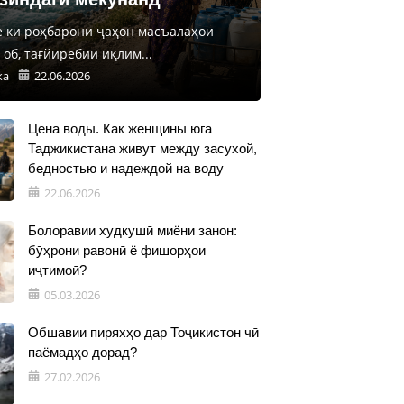
е ки роҳбарони ҷаҳон масъалаҳои
об, тағйирёбии иқлим...
ка
22.06.2026
Цена воды. Как женщины юга
Таджикистана живут между засухой,
бедностью и надеждой на воду
22.06.2026
Болоравии худкушӣ миёни занон:
бӯҳрони равонӣ ё фишорҳои
иҷтимоӣ?
05.03.2026
Обшавии пиряхҳо дар Тоҷикистон чӣ
паёмадҳо дорад?
27.02.2026