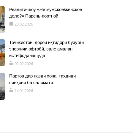
Реалити-шоу «Не мужское\женское
дело?» Парень-портной
23.02.2026
Тоҷикистон: дорои иқтидори бузурги
энергияи офтобӣ, вале амалан
истифоданашуда
02.02.2026
Партов дар назди хона: таҳдиди
пинҳонӣ ба саломатӣ
14.01.2026