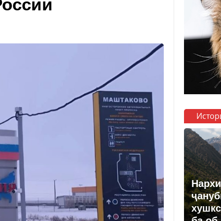
России
Истор
Нархи
ҷануб
хушкс
ба об