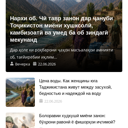
Нархи об. Чӣ тавр занон дар ҷануби
Тоҷикистон миёни хушксолӣ,
камбизоатӣ ва умед ба об зиндагӣ
мекунанд
Дар ҳоле ки роҳбарони ҷаҳон масъалаҳои амнияти
об, тағйирёбии иқлим...
Вечерка
22.06.2026
Цена воды. Как женщины юга
Таджикистана живут между засухой,
бедностью и надеждой на воду
22.06.2026
Болоравии худкушӣ миёни занон:
бӯҳрони равонӣ ё фишорҳои иҷтимоӣ?