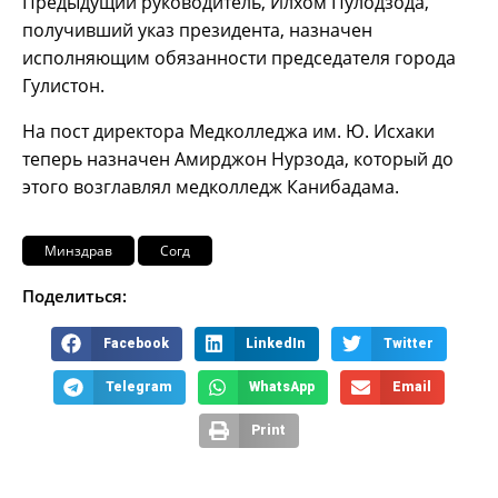
Предыдущий руководитель, Илхом Пулодзода,
получивший указ президента, назначен
исполняющим обязанности председателя города
Гулистон.
На пост директора Медколледжа им. Ю. Исхаки
теперь назначен Амирджон Нурзода, который до
этого возглавлял медколледж Канибадама.
Минздрав
Согд
Поделиться:
Facebook
LinkedIn
Twitter
Telegram
WhatsApp
Email
Print