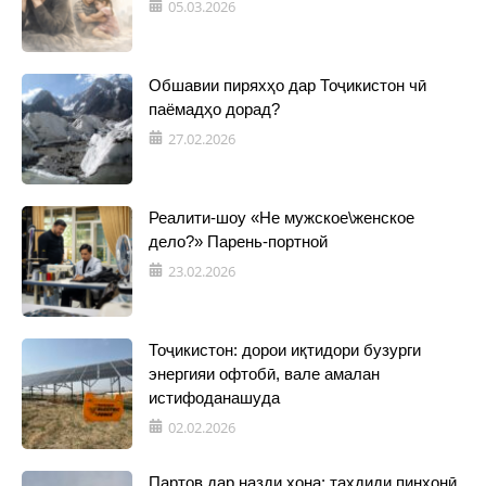
05.03.2026
Обшавии пиряхҳо дар Тоҷикистон чӣ
паёмадҳо дорад?
27.02.2026
Реалити-шоу «Не мужское\женское
дело?» Парень-портной
23.02.2026
Тоҷикистон: дорои иқтидори бузурги
энергияи офтобӣ, вале амалан
истифоданашуда
02.02.2026
Партов дар назди хона: таҳдиди пинҳонӣ