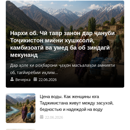
Нархи об. Чӣ тавр занон дар ҷануби
Тоҷикистон миёни хушксолӣ,
камбизоатӣ ва умед ба об зиндагӣ
мекунанд
Дар ҳоле ки роҳбарони ҷаҳон масъалаҳои амнияти
об, тағйирёбии иқлим...
Вечерка
22.06.2026
Цена воды. Как женщины юга
Таджикистана живут между засухой,
бедностью и надеждой на воду
22.06.2026