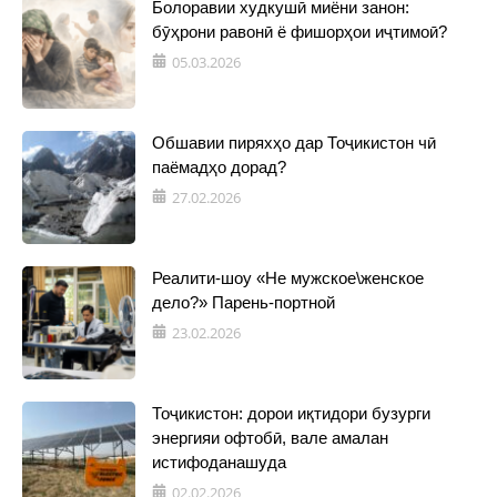
Болоравии худкушӣ миёни занон:
бӯҳрони равонӣ ё фишорҳои иҷтимоӣ?
05.03.2026
Обшавии пиряхҳо дар Тоҷикистон чӣ
паёмадҳо дорад?
27.02.2026
Реалити-шоу «Не мужское\женское
дело?» Парень-портной
23.02.2026
Тоҷикистон: дорои иқтидори бузурги
энергияи офтобӣ, вале амалан
истифоданашуда
02.02.2026