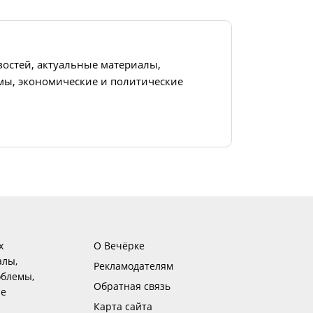
востей, актуальные материалы,
ы, экономические и политические
х
О Вечёрке
алы,
Рекламодателям
блемы,
Обратная связь
ие
Карта сайта