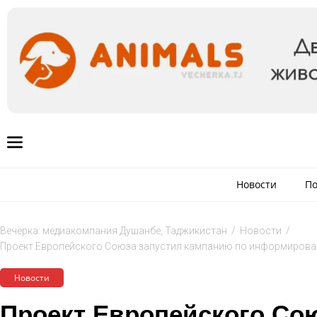
Новости
По
Вечёрка: медиакомпания Душанбе, Таджикистан
/
Новости
/
Проект Европейского Союза запустил кампанию по информирован
Новости
Проект Европейского Сою