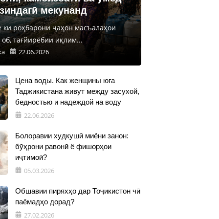
 зиндагӣ мекунанд
е ки роҳбарони ҷаҳон масъалаҳои
об, тағйирёбии иқлим...
ка
22.06.2026
Цена воды. Как женщины юга
Таджикистана живут между засухой,
бедностью и надеждой на воду
22.06.2026
Болоравии худкушӣ миёни занон:
бӯҳрони равонӣ ё фишорҳои
иҷтимоӣ?
05.03.2026
Обшавии пиряхҳо дар Тоҷикистон чӣ
паёмадҳо дорад?
27.02.2026