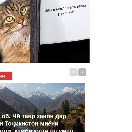
ии
 об. Чӣ тавр занон дар
и Тоҷикистон миёни
олӣ, камбизоатӣ ва умед