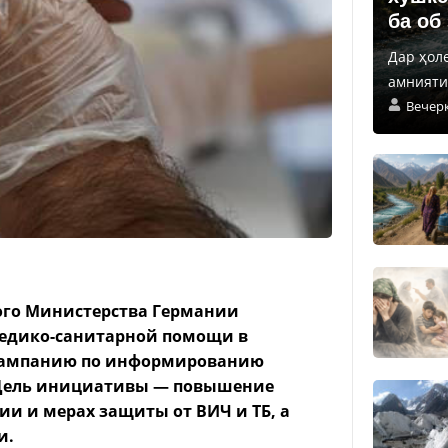
ба об
Дар ҳол
амнияти 
Вечер
ного Министерства Германии
едико-санитарной помощи в
л кампанию по информированию
. Цель инициативы — повышение
ии и мерах защиты от ВИЧ и ТБ, а
и.