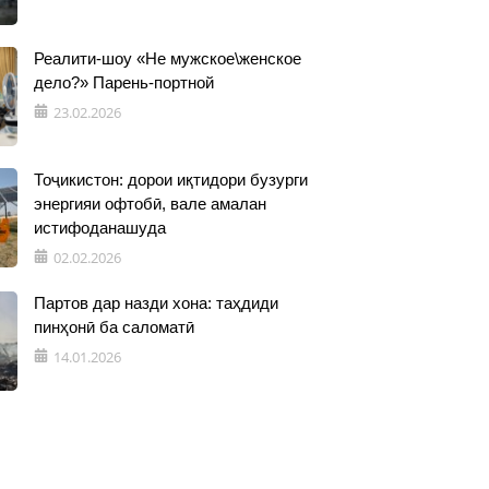
Реалити-шоу «Не мужское\женское
дело?» Парень-портной
23.02.2026
Тоҷикистон: дорои иқтидори бузурги
энергияи офтобӣ, вале амалан
истифоданашуда
02.02.2026
Партов дар назди хона: таҳдиди
пинҳонӣ ба саломатӣ
14.01.2026