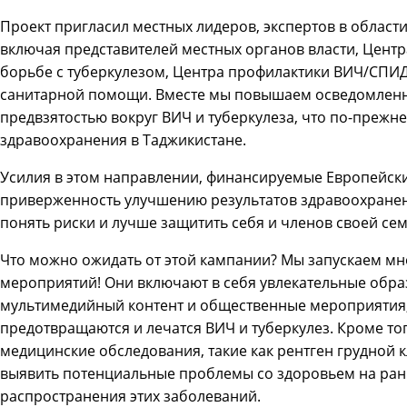
Проект пригласил местных лидеров, экспертов в област
включая представителей местных органов власти, Центр
борьбе с туберкулезом, Центра профилактики ВИЧ/СПИ
санитарной помощи. Вместе мы повышаем осведомленно
предвзятостью вокруг ВИЧ и туберкулеза, что по-преж
здравоохранения в Таджикистане.
Усилия в этом направлении, финансируемые Европейск
приверженность улучшению результатов здравоохранен
понять риски и лучше защитить себя и членов своей сем
Что можно ожидать от этой кампании? Мы запускаем мн
мероприятий! Они включают в себя увлекательные обр
мультимедийный контент и общественные мероприятия,
предотвращаются и лечатся ВИЧ и туберкулез. Кроме то
медицинские обследования, такие как рентген грудной к
выявить потенциальные проблемы со здоровьем на ранн
распространения этих заболеваний.