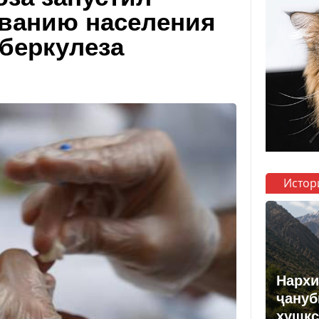
ванию населения
беркулеза
Истор
Нархи
ҷануб
хушкс