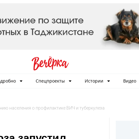
дробно
Спецпроекты
Истории
Видео
ию населения о профилактике ВИЧ и туберкулеза
за запустил