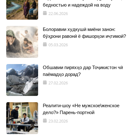
бедностью и надеждой на воду
22.06.2026
Болоравии худкушӣ миёни занон:
бӯҳрони равонӣ ё фишорҳои иҷтимоӣ?
05.03.2026
Обшавии пиряхҳо дар Тоҷикистон чӣ
паёмадҳо дорад?
27.02.2026
Реалити-шоу «Не мужское\женское
дело?» Парень-портной
23.02.2026