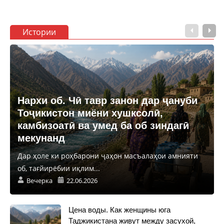
Истории
Нархи об. Чӣ тавр занон дар ҷануби
Тоҷикистон миёни хушксолӣ,
камбизоатӣ ва умед ба об зиндагӣ
мекунанд
Дар ҳоле ки роҳбарони ҷаҳон масъалаҳои амнияти
об, тағйирёбии иқлим...
Вечерка
22.06.2026
Цена воды. Как женщины юга
Таджикистана живут между засухой,