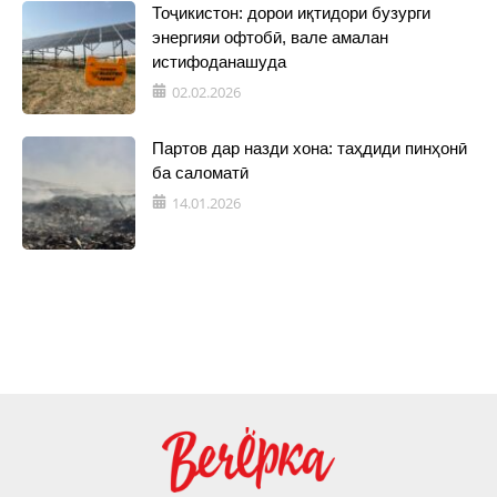
Тоҷикистон: дорои иқтидори бузурги
энергияи офтобӣ, вале амалан
истифоданашуда
02.02.2026
Партов дар назди хона: таҳдиди пинҳонӣ
ба саломатӣ
14.01.2026